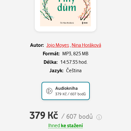
Autor:
Jojo Moyes
,
Nina Horáková
Formát:
MP3,
825 MB
Délka:
14:57:35 hod.
Jazyk:
Čeština
Audiokniha
379 Kč / 607 bodů
379 Kč
/ 607 bodů
Ihned
ke stažení