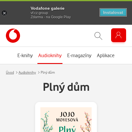
Vodafone galerie
Instalovat
vf.cz.group
Zdarma - na Google Play
E-knihy
Audioknihy
E-magazíny
Aplikace
Úvod
Audioknihy
Plný dům
Plný dům