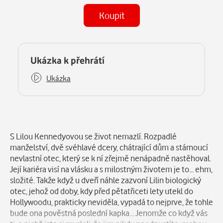
Koupit
(MP3)
Některé kapitoly již máte zakoupeny.
Ukázka k přehrátí
Ukázka
Popis
S Lilou Kennedyovou se život nemazlí. Rozpadlé
manželství, dvě svéhlavé dcery, chátrající dům a stárnoucí
nevlastní otec, který se k ní zřejmě nenápadně nastěhoval.
Její kariéra visí na vlásku a s milostným životem je to… ehm,
složité. Takže když u dveří náhle zazvoní Lilin biologický
otec, jehož od doby, kdy před pětatřiceti lety utekl do
Hollywoodu, prakticky neviděla, vypadá to nejprve, že tohle
bude ona pověstná poslední kapka… Jenomže co když vás