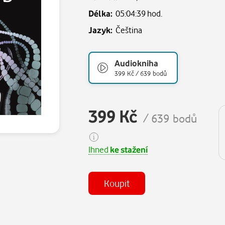
Délka:
05:04:39 hod.
Jazyk:
Čeština
Audiokniha
399 Kč / 639 bodů
399 Kč
/ 639 bodů
Ihned
ke stažení
Koupit
(MP3)
Některé kapitoly již máte zakoupen