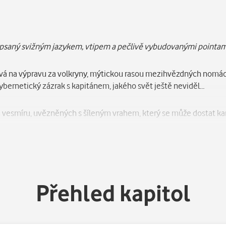
 napsaný svižným jazykem, vtipem a pečlivě vybudovanými pointam
 na výpravu za volkryny, mýtickou rasou mezihvězdných nomádů, 
kybernetický zázrak s kapitánem, jakého svět ještě neviděl…
 vesmíru, uvězněných s šíleným vrahem, který se může dostat kam
Přehled kapitol