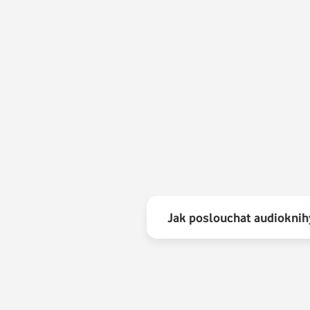
9.
10.
11.
12.
13.
14.
Jak poslouchat audioknih
15.
16.