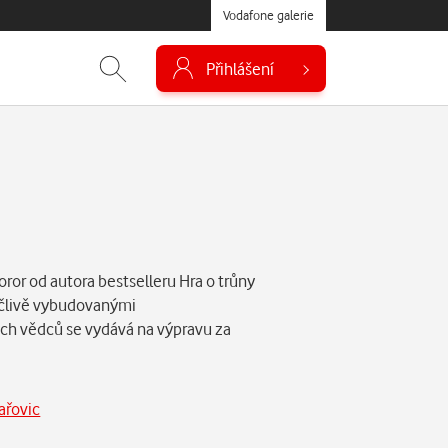
Vodafone galerie
Přihlášení
horor od autora bestselleru Hra o trůny
ečlivě vybudovanými
ch vědců se vydává na výpravu za
ařovic