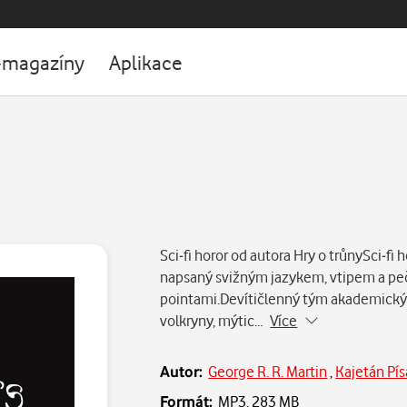
-magazíny
Aplikace
Sci-fi horor od autora Hry o trůnySci-fi 
napsaný svižným jazykem, vtipem a p
pointami.Devítičlenný tým akademický
volkryny, mýtic…
Více
Autor:
George R. R. Martin
,
Kajetán Pís
Formát:
MP3,
283 MB