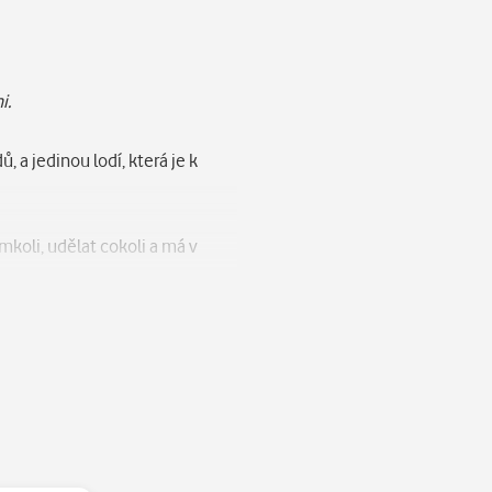
i.
a jedinou lodí, která je k
koli, udělat cokoli a má v