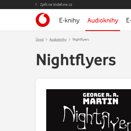
Zpět na Vodafone.cz
E-knihy
Audioknihy
E
Úvod
Audioknihy
Nightflyers
Nightflyers