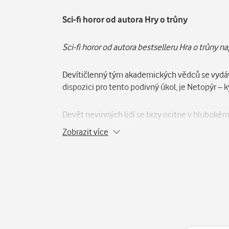
Popis
Sci-fi horor od autora Hry o trůny
Sci-fi horor od autora bestselleru Hra o trůny
Devítičlenný tým akademických vědců se vydává
dispozici pro tento podivný úkol, je Netopýr – 
Devět nevinných lidí se brzy ocitne v hlubokém
úmyslu je všechny zabít…
Zobrazit více