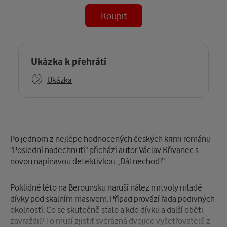
Koupit
(MP3)
Některé kapitoly již máte zakoupeny.
Ukázka k přehrátí
Ukázka
Popis
Po jednom z nejlépe hodnocených českých krimi románu
"Poslední nadechnutí" přichází autor Václav Křivanec s
novou napínavou detektivkou „Dál nechoď!“.
Poklidné léto na Berounsku naruší nález mrtvoly mladé
dívky pod skalním masivem. Případ provází řada podivných
okolností. Co se skutečně stalo a kdo dívku a další oběti
zavraždil? To musí zjistit svérázná dvojice vyšetřovatelů z