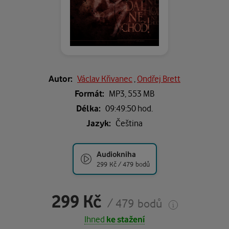
Autor:
Václav Křivanec
,
Ondřej Brett
Formát:
MP3,
553 MB
Délka:
09:49:50 hod.
Jazyk:
Čeština
Audiokniha
299 Kč / 479 bodů
299 Kč
/ 479 bodů
Ihned
ke stažení