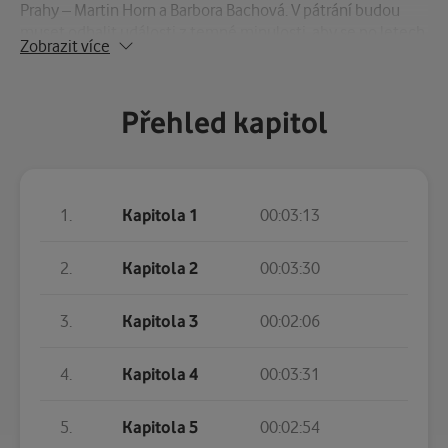
Prahy – Martin Horn a Barbora Bachová. V pátrání budou
muset odhalit události z temné minulosti, aby se po letech
Zobrazit více
dostalo na světlo to, co mělo zůstat navždy pohřbené…
Václav Křivanec, člen kapely Burma Jones a autor hudby
Přehled kapitol
známého hitu „Samba v kapkách deště“, prokazuje svůj
nesporný talent i na poli literárním. Ve svém novém
thrilleru „Dál nechoď“ dává nahlédnout nejen do průběhu
vyšetřování podivných vražd, ale čtenáři zprostředkuje i
1.
Kapitola 1
00:03:13
jejich děsivý průběh. Svižné vyprávění jistě potěší všechny
příznivce napínavého čtení.
2.
Kapitola 2
00:03:30
3.
Kapitola 3
00:02:06
4.
Kapitola 4
00:03:31
5.
Kapitola 5
00:02:54