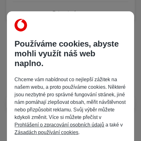
6.
Kapitola 6
00:04:38
Zobrazit více
7.
Kapitola 7
00:12:46
Kategorie
Používáme cookies, abyste
8.
Kapitola 8
00:09:55
mohli využít náš web
BookUP
Krimi a detektivky
České detektivky
9.
Kapitola 9
00:07:26
naplno.
10.
Kapitola 10
00:03:45
Často kladené dotazy
Chceme vám nabídnout co nejlepší zážitek na
našem webu, a proto používáme cookies. Některé
11.
Kapitola 11
00:05:35
jsou nezbytné pro správné fungování stránek, jiné
Jak poslouchat audioknihy?
nám pomáhají zlepšovat obsah, měřit návštěvnost
12.
Kapitola 12
00:08:33
nebo přizpůsobit reklamu. Svůj výběr můžete
kdykoli změnit. Více si můžete přečíst v
Prohlášení o zpracování osobních údajů
a také v
13.
Kapitola 13
00:15:35
Zásadách používání cookies
.