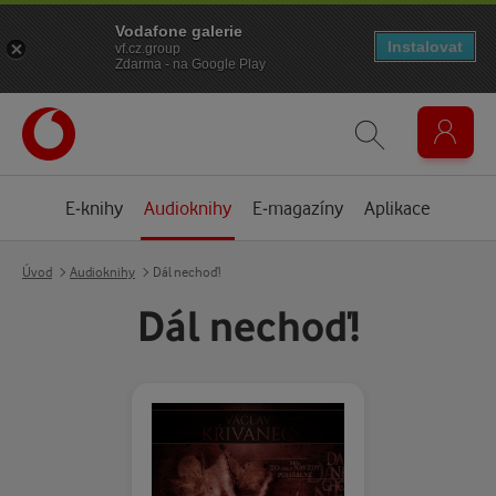
Vodafone galerie
Instalovat
vf.cz.group
Zdarma - na Google Play
E-knihy
Audioknihy
E-magazíny
Aplikace
Úvod
Audioknihy
Dál nechoď!
Dál nechoď!