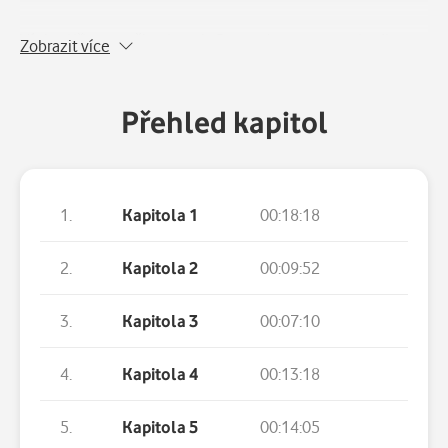
Václav Křivanec, člen kapely Burma Jones a autor hudby
Zobrazit více
známého hitu „Samba v kapkách deště“, prokazuje svůj
nesporný talent i na poli literárním. Ve svém novém
thrilleru „Poslední nadechnutí“ paralelně rozvíjí hned
Přehled kapitol
několik dějových rovin. Vedle hlavní linie, samotného
vyšetřování záhadných sériových vražd, nahlíží autor i do
duševních pocitů obětí, postupně odkrývá psychologický
obraz vraha a nebojí se ani retrospektivních návratů do
1.
Kapitola 1
00:18:18
minulosti. Svižné vyprávění jistě potěší všechny příznivce
napínavého čtení.
2.
Kapitola 2
00:09:52
3.
Kapitola 3
00:07:10
4.
Kapitola 4
00:13:18
5.
Kapitola 5
00:14:05