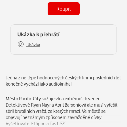
Koupit
(MP3)
Některé kapitoly již máte zakoupeny.
Ukázka k přehrátí
Ukázka
Popis
Jedna z nejlépe hodnocených českých krimi posledních let
konečně vychází jako audiokniha!
Město Pacific City sužuje vlna extrémních veder!
Detektivové Ryan Nayr a April Barsoniová ale musí vyřešit
sérii brutálních vražd, ze kterých mrazí. Ve městě se
objevují neznámým způsobem zavražděné dívky.
Vyšetřovatelé tápou a čas běží.