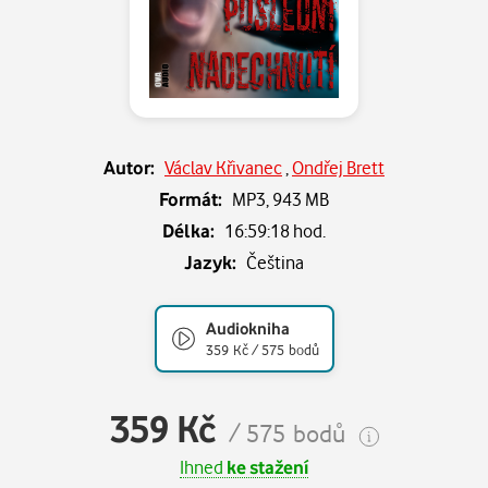
Autor:
Václav Křivanec
,
Ondřej Brett
Formát:
MP3,
943 MB
Délka:
16:59:18 hod.
Jazyk:
Čeština
Audiokniha
359 Kč / 575 bodů
359 Kč
/ 575 bodů
Ihned
ke stažení