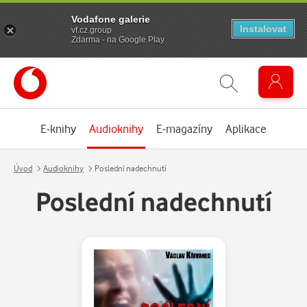
Vodafone galerie
Instalovat
vf.cz.group
Zdarma - na Google Play
E-knihy
Audioknihy
E-magazíny
Aplikace
Úvod
Audioknihy
Poslední nadechnutí
Poslední nadechnutí