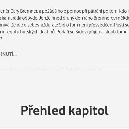
 trenér Gary Bremner, a požádá ho o pomoc při pátrání po tom, kdo
k kamaráda odbyde. Jenže hned druhý den ráno Bremnerovi někdo 
nívá, že jde o sebevraždu, ale Sid o tom není přesvědčen. Pustí se 
ntegritu britských dostihů. Podaří se Sidovi přijít na kloub tomu, 
?
IKNUTÍ…
hrdiny s jeho detektivní prací.“
- Publishers Weekly
zuzlením.“
- Midwest Book Review
Přehled kapitol
tektivní literatury.“
– Booklist