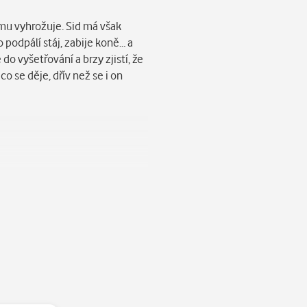
 mu vyhrožuje. Sid má však
podpálí stáj, zabije koně… a
do vyšetřování a brzy zjistí, že
co se děje, dřív než se i on