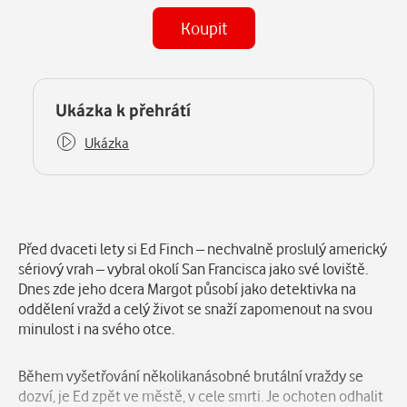
Koupit
(MP3)
Některé kapitoly již máte zakoupeny.
Ukázka k přehrátí
Ukázka
Popis
Před dvaceti lety si Ed Finch – nechvalně proslulý americký
sériový vrah – vybral okolí San Francisca jako své loviště.
Dnes zde jeho dcera Margot působí jako detektivka na
oddělení vražd a celý život se snaží zapomenout na svou
minulost i na svého otce.
Během vyšetřování několikanásobné brutální vraždy se
dozví, je Ed zpět ve městě, v cele smrti. Je ochoten odhalit