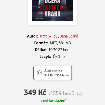
Autor:
Kate Wiley
,
Dana Černá
Formát:
MP3,
581 MB
Délka:
10:30:23 hod.
Jazyk:
Čeština
Audiokniha
349 Kč / 559 bodů
349 Kč
/ 559 bodů
Ihned
ke stažení