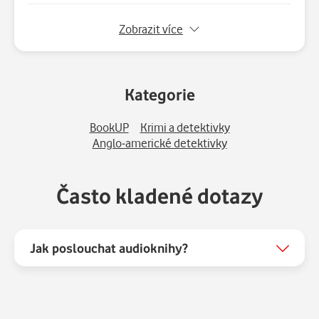
6.
Kapitola 6
00:17:18
Zobrazit více
7.
Kapitola 7
00:06:03
Kategorie
8.
Kapitola 8
00:14:17
BookUP
Krimi a detektivky
9.
Kapitola 9
00:22:31
Anglo-americké detektivky
10.
Kapitola 10
00:09:01
Často kladené dotazy
11.
Kapitola 11
00:09:19
Jak poslouchat audioknihy?
12.
Kapitola 12
00:26:44
13.
Kapitola 13
00:26:11