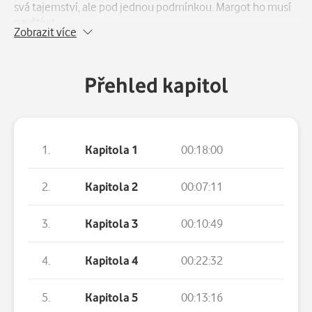
svá tajemství, ale pod jednou podmínkou. Margot ho musí
navštívit.
Zobrazit více
Instinkt jí říká, aby za ním nejezdila, jenže příležitost zjistit
pravdu a přinést rozhřešení rodinám obětí ji přitahuje jako
Přehled kapitol
magnet.
A není to jen profesní povinnost. Chce vědět, jestli pod kůží
chladnokrevného monstra dřímá Ed Finch, kterého znala –
1.
Kapitola 1
00:18:00
starostlivý otec, který ji naučil jezdit na kole, řídit a nikomu
nevěřit...
2.
Kapitola 2
00:07:11
3.
Kapitola 3
00:10:49
4.
Kapitola 4
00:22:32
5.
Kapitola 5
00:13:16