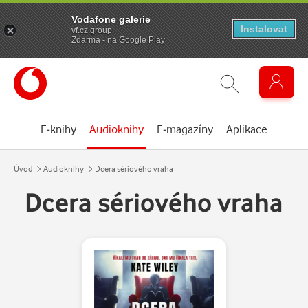
Vodafone galerie
Instalovat
vf.cz.group
Zdarma - na Google Play
E-knihy
Audioknihy
E-magazíny
Aplikace
Úvod
Audioknihy
Dcera sériového vraha
Dcera sériového vraha