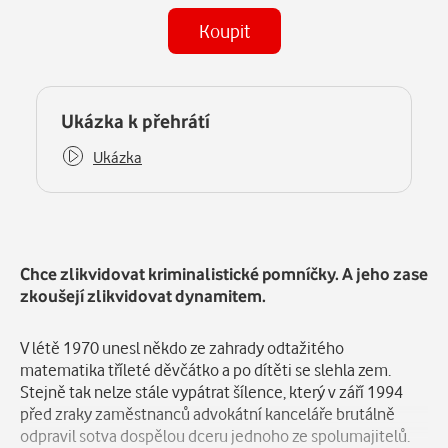
Koupit
(MP3)
Některé kapitoly již máte zakoupeny.
Ukázka k přehrátí
Ukázka
Popis
Chce zlikvidovat kriminalistické pomníčky. A jeho zase
zkoušejí zlikvidovat dynamitem.
V létě 1970 unesl někdo ze zahrady odtažitého
matematika tříleté děvčátko a po dítěti se slehla zem.
Stejně tak nelze stále vypátrat šílence, který v září 1994
před zraky zaměstnanců advokátní kanceláře brutálně
odpravil sotva dospělou dceru jednoho ze spolumajitelů.