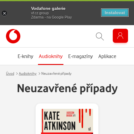
Vodafone galerie
Instalovat
vf.cz.group
Zdarma - na Google Play
E-knihy
Audioknihy
E-magazíny
Aplikace
Úvod
Audioknihy
Neuzavřené případy
Neuzavřené případy