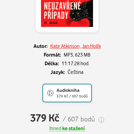
Autor:
Kate Atkinson
,
Jan Holík
Formát:
MP3,
623 MB
Délka:
11:17:28 hod.
Jazyk:
Čeština
Audiokniha
379 Kč / 607 bodů
379 Kč
/ 607 bodů
Ihned
ke stažení