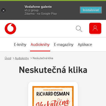
Vodafone galerie
Instalovat
vf.cz.group
Zdarma - na Google Play
E-knihy
Audioknihy
E-magazíny
Aplikace
Úvod
Audioknihy
Neskutečná klika
Neskutečná klika