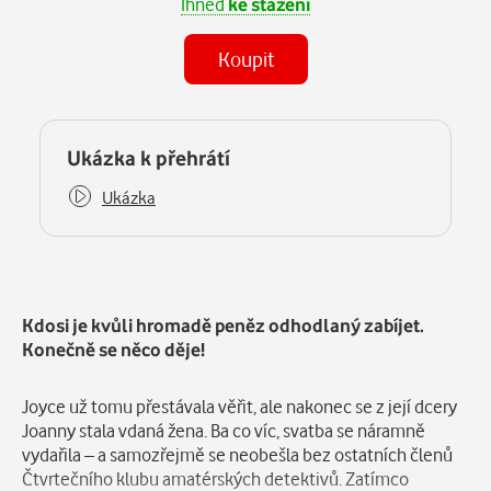
Ihned
ke stažení
Koupit
(MP3)
Některé kapitoly již máte zakoupeny.
Ukázka k přehrátí
Ukázka
Popis
Kdosi je kvůli hromadě peněz odhodlaný zabíjet.
Konečně se něco děje!
Joyce už tomu přestávala věřit, ale nakonec se z její dcery
Joanny stala vdaná žena. Ba co víc, svatba se náramně
vydařila – a samozřejmě se neobešla bez ostatních členů
Čtvrtečního klubu amatérských detektivů. Zatímco