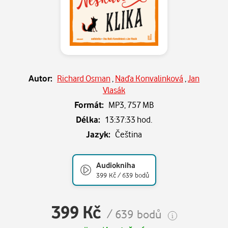
Autor:
Richard Osman
,
Naďa Konvalinková
,
Jan
Vlasák
Formát:
MP3,
757 MB
Délka:
13:37:33 hod.
Jazyk:
Čeština
Audiokniha
399 Kč / 639 bodů
399 Kč
/ 639 bodů