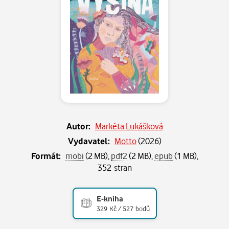
Autor:
Markéta Lukášková
Vydavatel:
Motto
(
2026
)
Formát:
mobi
(2 MB),
pdf2
(2 MB),
epub
(1 MB),
352 stran
E-kniha
329 Kč / 527 bodů