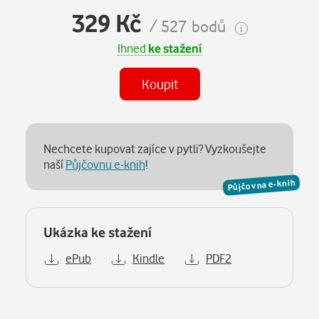
329 Kč
/ 527 bodů
Ihned
ke stažení
Koupit
Nechcete kupovat zajíce v pytli? Vyzkoušejte
naší
Půjčovnu e-knih
!
Půjčovna e-knih
Ukázka ke stažení
ePub
Kindle
PDF2