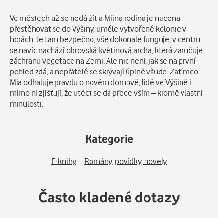
Popis
Ve městech už se nedá žít a Miina rodina je nucena
přestěhovat se do Výšiny, uměle vytvořené kolonie v
horách. Je tam bezpečno, vše dokonale funguje, v centru
se navíc nachází obrovská květinová archa, která zaručuje
záchranu vegetace na Zemi. Ale nic není, jak se na první
pohled zdá, a nepřátelé se skrývají úplně všude. Zatímco
Mia odhaluje pravdu o novém domově, lidé ve Výšině i
mimo ni zjišťují, že utéct se dá přede vším – kromě vlastní
minulosti.
Kategorie
E-knihy
Romány, povídky, novely
Často kladené dotazy