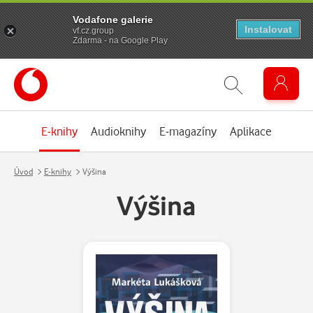
Vodafone galerie
Instalovat
vf.cz.group
Zdarma - na Google Play
E-knihy
Audioknihy
E-magazíny
Aplikace
Úvod
E-knihy
Výšina
Výšina