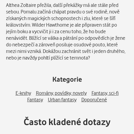
Althea Zoltaire přežila, další překážky má ale stále před
sebou. Pomalu začíná chápat pravdu o své rodině, nově
získaných magických schopnostech i zlu, které se šíří
královstvím. Wilder Hawthorne je ale připraven stát po
jejím boku a vycvičit ji i za cenu toho, že ho bude
nenávidět. Blížící se válka a pátrání po odpovědích je žene
do nebezpečí a zároveň posiluje osudové pouto, které
mezi nimi vzniká. Dokážou zachránit svět i jeden druhého,
nebo je navždy pohltí plížící se temnota?
Kategorie
E-knihy
Romány, povídky, novely
Fantasy, sci-fi
Fantasy
Urban fantasy
Doporučené
Často kladené dotazy