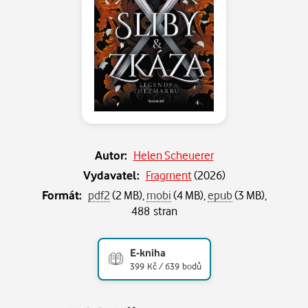
Autor:
Helen Scheuerer
Vydavatel:
Fragment
(
2026
)
Formát:
pdf2
(2 MB),
mobi
(4 MB),
epub
(3 MB),
488 stran
E-kniha
399 Kč / 639 bodů