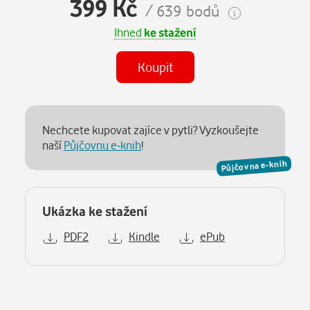
399 Kč
/ 639 bodů
Ihned
ke stažení
Koupit
Nechcete kupovat zajíce v pytli? Vyzkoušejte
naší
Půjčovnu e-knih
!
Půjčovna e-knih
Ukázka ke stažení
PDF2
Kindle
ePub
Popis