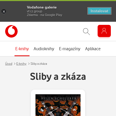
Vodafone galerie
Instalovat
vf.cz.group
Zdarma - na Google Play
E-knihy
Audioknihy
E-magazíny
Aplikace
Úvod
E-knihy
Sliby a zkáza
Sliby a zkáza