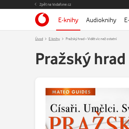
Zpět na Vodafone.cz
E-knihy
Audioknihy
E
Úvod
E-knihy
Pražský hrad – Vidět víc než ostatní
Pražský hrad 