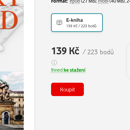
Formát:
epub
(27 MB),
mobi
(40 MB), 2
E-kniha
139 Kč / 223 bodů
139 Kč
/ 223 bodů
Ihned
ke stažení
Koupit