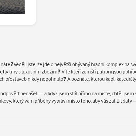
 znáte❓Věděli jste, že jde o největší obývaný hradní komplex na 
u kvetly trhy s luxusním zbožím❓ Víte kteří zemští patroni jsou pohř
jích přestaveb nikdy nepohnulo❓ A poznáte, kterou kapli katedrál
dpověď nenašel — a když jsem stál přímo na místě, chtěl jsem se 
kový, který vám příběhy vypráví místo toho, aby vás zahltil daty —
kryptě Baziliky sv. Jiří stojí záhadná kamenná socha kostlivce — a 