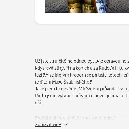
Popis
Už jste tu určitě nejednou byli. Ale opravdu ho
kdysi cválali rytíři na koních a za Rudolfa II. t
leží❓A se kterým hrobem se při tisíci letech je
je dílem Maxe Švabinského❓
Také jsem to nevěděl. V běžném průvodci jsem o
Proto jsme vytvořili průvodce nové generace: ta
uší.
Proč si stáhnout právě tohoto průvodce?
Zobrazit více
???? Odhalte skrytá tajemství: Věděli jste, že v 