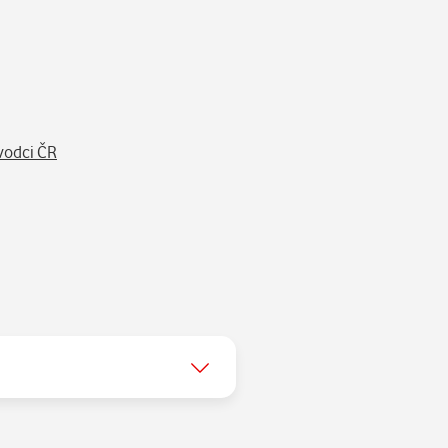
ny vás začnou bavit.
otíte.
obrazovce telefonu.
sta v celém chrámu. V kapli
vodci ČR
o jsou fialové ametysty nebo
čním klenotům – nejcennějšímu
výzkumů věrně zobrazují
tě, kam ho uložil jeho bratr
cový prostor kaple v nekonečný