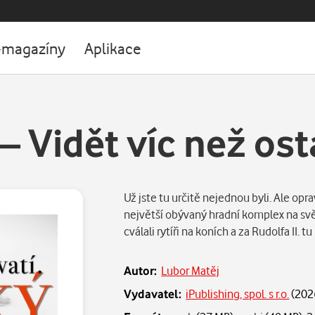
-magazíny
Aplikace
– Vidět víc než ost
Už jste tu určitě nejednou byli. Ale opr
největší obývaný hradní komplex na sv
cválali rytíři na koních a za Rudolfa II.
Autor:
Lubor Matěj
Vydavatel:
iPublishing, spol. s r.o.
(
202