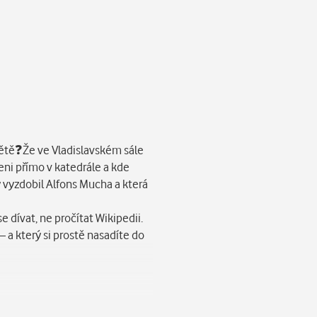
světě❓Že ve Vladislavském sále
beni přímo v katedrále a kde
y vyzdobil Alfons Mucha a která
dívat, ne pročítat Wikipedii.
 a který si prostě nasadíte do
ke komu patří, je dodnes