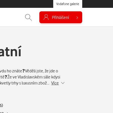
Vodafone galerie
Přihlášení
atní
avdu ho znáte❓Věděli jste, že jde o
ětě❓Že ve Vladislavském sále kdysi
 tu kvetly trhy s luxusním zbož…
Více
6
)