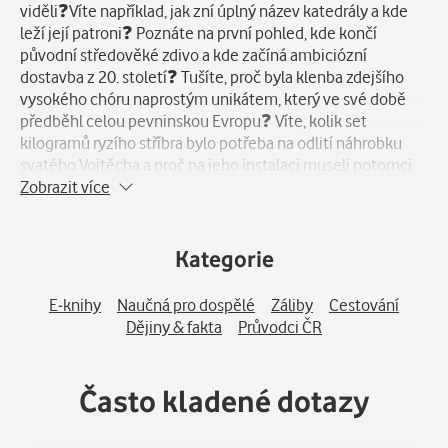
viděli❓Víte například, jak zní úplný název katedrály a kde
leží její patroni❓ Poznáte na první pohled, kde končí
původní středověké zdivo a kde začíná ambiciózní
dostavba z 20. století❓ Tušíte, proč byla klenba zdejšího
vysokého chóru naprostým unikátem, který ve své době
předběhl celou pevninskou Evropu❓ Víte, kolik set
kilogramů ryzího stříbra bylo potřeba na odlití náhrobku
svatého Vojtěcha a proč na jeho instalaci museli potomci
sochařky čekat neuvěřitelných 80 let ❓ A dokážete v
Zobrazit více
záplavě barev odlišit secesní eleganci vitráží Alfonse
Muchy od monumentálního díla Maxe Švabinského ❓
Také jsem to dříve jen tušil. V běžných příručkách jsem
Kategorie
nacházel buď příliš málo informací, nebo naopak nudné
sloupce dat, které se v terénu špatně četly . A když už
E-knihy
Naučná pro dospělé
Záliby
Cestování
člověk stojí pod tou majestátní klenbou, chce se dívat
Dějiny & fakta
Průvodci ČR
vzhůru, ne luštit Wikipedii. Proto jsme vytvořili průvodce
nové generace: takového, který vás nechá žasnout a
příběhy vám bude vyprávět přímo do uší.
Často kladené dotazy
Proč si stáhnout právě tohoto průvodce?
???? Odhalte skrytá tajemství: Vezmeme vás i tam, kam