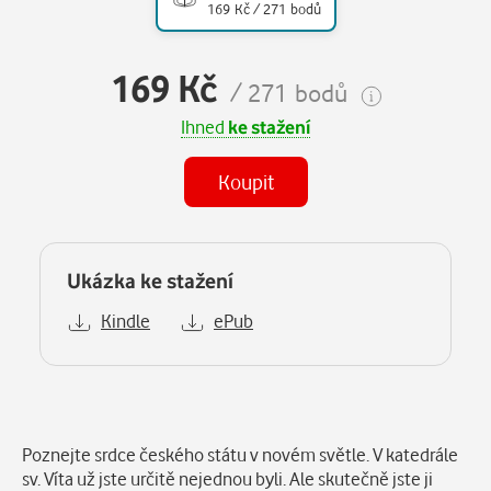
169 Kč / 271 bodů
169 Kč
/ 271 bodů
Ihned
ke stažení
Koupit
Ukázka ke stažení
Kindle
ePub
Popis
Poznejte srdce českého státu v novém světle. V katedrále
sv. Víta už jste určitě nejednou byli. Ale skutečně jste ji