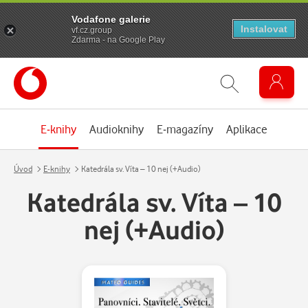
Vodafone galerie
Instalovat
vf.cz.group
Zdarma - na Google Play
E-knihy
Audioknihy
E-magazíny
Aplikace
Úvod
E-knihy
Katedrála sv. Víta – 10 nej (+Audio)
Katedrála sv. Víta – 10
nej (+Audio)