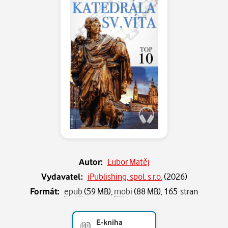
Autor:
Lubor Matěj
Vydavatel:
iPublishing, spol. s r.o.
(
2026
)
Formát:
epub
(59 MB),
mobi
(88 MB), 165 stran
E-kniha