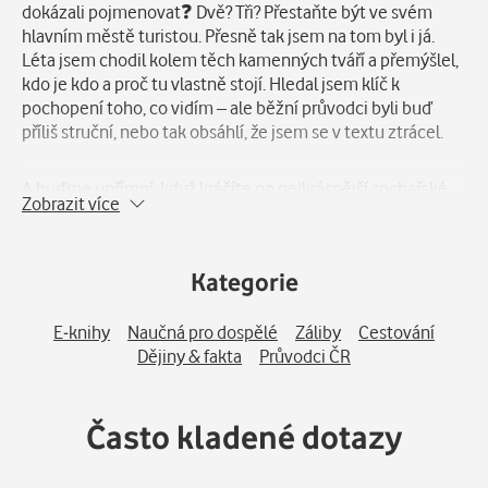
dokázali pojmenovat❓ Dvě? Tři? Přestaňte být ve svém
hlavním městě turistou. Přesně tak jsem na tom byl i já.
Léta jsem chodil kolem těch kamenných tváří a přemýšlel,
kdo je kdo a proč tu vlastně stojí. Hledal jsem klíč k
pochopení toho, co vidím – ale běžní průvodci byli buď
příliš struční, nebo tak obsáhlí, že jsem se v textu ztrácel.
A buďme upřímní: když kráčíte po nejkrásnější sochařské
Zobrazit více
galerii pod širým nebem, chcete žasnout a dívat se kolem
sebe – ne s hlavou skloněnou luštit dlouhé odstavce.
Kategorie
Rozhodl jsem se to změnit.
E-knihy
Naučná pro dospělé
Záliby
Cestování
Víte například, že…?
Dějiny & fakta
Průvodci ČR
???? Jan Nepomucký – naše „celebrita mezi světci“, jehož
Často kladené dotazy
sochy najdete ve více než šedesáti tisících kopiích po
celém světě – ve skutečnosti nežil životem světce a
nezemřel pro víru jako mučedník?