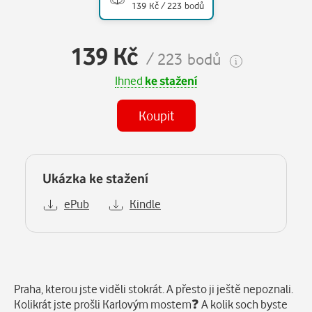
139 Kč / 223 bodů
139 Kč
/ 223 bodů
Ihned
ke stažení
Koupit
Ukázka ke stažení
ePub
Kindle
Popis
Praha, kterou jste viděli stokrát. A přesto ji ještě nepoznali.
Kolikrát jste prošli Karlovým mostem❓ A kolik soch byste