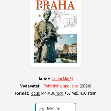
Autor:
Lubor Matěj
Vydavatel:
iPublishing, spol. s r.o.
(
2026
)
Formát:
epub
(44 MB),
mobi
(67 MB), 430 stran
E-kniha