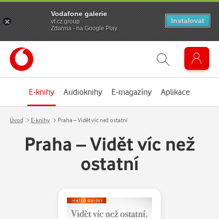
Vodafone galerie
Instalovat
vf.cz.group
Zdarma - na Google Play
E-knihy
Audioknihy
E-magazíny
Aplikace
Úvod
E-knihy
Praha – Vidět víc než ostatní
Praha – Vidět víc než
ostatní