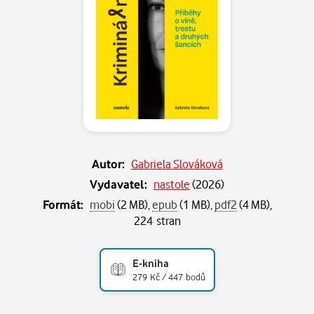
Autor:
Gabriela Slováková
Vydavatel:
nastole
(
2026
)
Formát:
mobi
(2 MB),
epub
(1 MB),
pdf2
(4 MB),
224 stran
E-kniha
279 Kč / 447 bodů