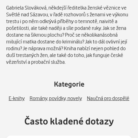
Gabriela Slováková, někdejší ředitelka ženské věznice ve
Světlé nad Sázavou, v řadě rozhovorů s ženami ve výkonu
trestu i po něm odkrývá příběhy o temnotě, naivitě a
pošetilosti, ale také naději a síle podané ruky. Jak se žena
dostane na šikmou plochu? Proč se několikanásobná
milující matka dostane do kriminálu? Jak to dál ovlivní její
rodinu? Je náprava možná? Kniha nabízí nejen pohled do
duší trestaných žen, ale také do toho, jak funguje české
vězeňství a probační služba.
Kategorie
E-knihy
Romány, povídky, novely
Naučná pro dospělé
Často kladené dotazy