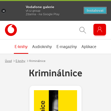
Vodafone galerie
Instalovat
vf.cz.group
Zdarma - na Google Play
E-knihy
Audioknihy
E-magazíny
Aplikace
Úvod
E-knihy
Kriminálnice
Kriminálnice