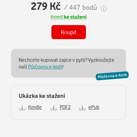
279 Kč
/ 447 bodů
Ihned
ke stažení
Koupit
Nechcete kupovat zajíce v pytli? Vyzkoušejte
naší
Půjčovnu e-knih
!
Půjčovna e-knih
Ukázka ke stažení
Kindle
PDF2
ePub
Popis