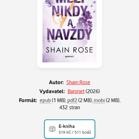
Autor:
Shain Rose
Vydavatel:
Baronet
(
2026
)
Formát:
epub
(1 MB),
pdf2
(2 MB),
mobi
(2 MB),
432 stran
E-kniha
319 Kč / 511 bodů