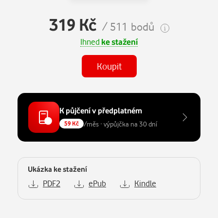
319 Kč
/ 511 bodů
Ihned
ke stažení
Koupit
K půjčení v předplatném
/měs · výpůjčka na 30 dní
59 Kč
Ukázka ke stažení
PDF2
ePub
Kindle