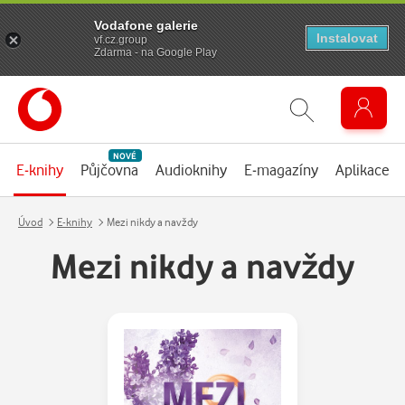
Vodafone galerie
Instalovat
vf.cz.group
Zdarma - na Google Play
NOVÉ
E-knihy
Půjčovna
Audioknihy
E-magazíny
Aplikace
Úvod
E-knihy
Mezi nikdy a navždy
Mezi nikdy a navždy