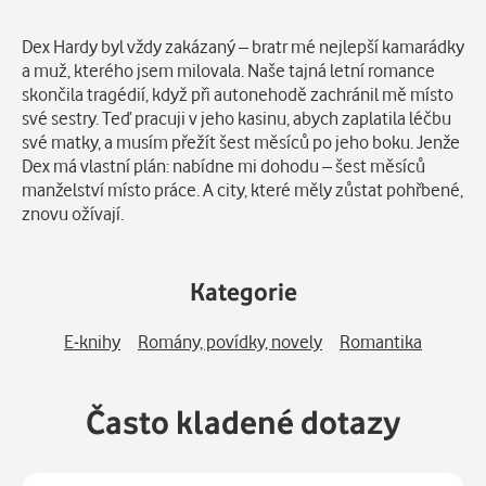
Popis
Dex Hardy byl vždy zakázaný – bratr mé nejlepší kamarádky
a muž, kterého jsem milovala. Naše tajná letní romance
skončila tragédií, když při autonehodě zachránil mě místo
své sestry. Teď pracuji v jeho kasinu, abych zaplatila léčbu
své matky, a musím přežít šest měsíců po jeho boku. Jenže
Dex má vlastní plán: nabídne mi dohodu – šest měsíců
manželství místo práce. A city, které měly zůstat pohřbené,
znovu ožívají.
Kategorie
E-knihy
Romány, povídky, novely
Romantika
Často kladené dotazy