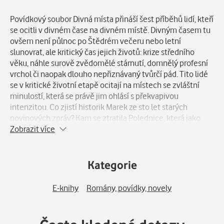
Popis
Povídkový soubor Divná místa přináší šest příběhů lidí, kteří
se ocitli v divném čase na divném místě. Divným časem tu
ovšem není půlnoc po Štědrém večeru nebo letní
slunovrat, ale kritický čas jejich životů: krize středního
věku, náhle surově zvědomělé stárnutí, domnělý profesní
vrchol či naopak dlouho nepřiznávaný tvůrčí pád. Tito lidé
se v kritické životní etapě ocitají na místech se zvláštní
minulostí, která se právě jim ohlásí s překvapivou
intenzitou. Co zjistí historik Marek ze sto let starých
novinových zpráv? Kam se ztratila Polednice, která jako
stín chodívala od domu k domu, aby v hodině dvanácté
Zobrazit více
brala za kliku? Ztratila se vůbec? A je podivné mlčení
průvodců na zámku v Chudenicích jen povinnou hrou pro
návštěvníky, kteří v ceně vstupenky automaticky očekávají
Kategorie
obligátní porci příjemně dráždivého vzrušení?
E-knihy
Romány, povídky, novely