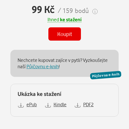
99 Kč
/ 159 bodů
Ihned
ke stažení
Koupit
Nechcete kupovat zajíce v pytli? Vyzkoušejte
naší
Půjčovnu e-knih
!
Půjčovna e-knih
Ukázka ke stažení
ePub
Kindle
PDF2