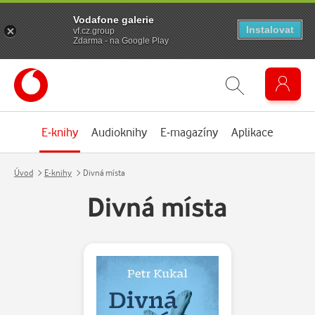
Vodafone galerie
Instalovat
vf.cz.group
Zdarma - na Google Play
E-knihy
Audioknihy
E-magazíny
Aplikace
Úvod
E-knihy
Divná místa
Divná místa