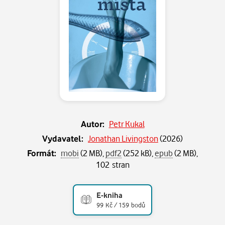
Autor:
Petr Kukal
Vydavatel:
Jonathan Livingston
(
2026
)
Formát:
mobi
(2 MB),
pdf2
(252 kB),
epub
(2 MB),
102 stran
E-kniha
99 Kč / 159 bodů