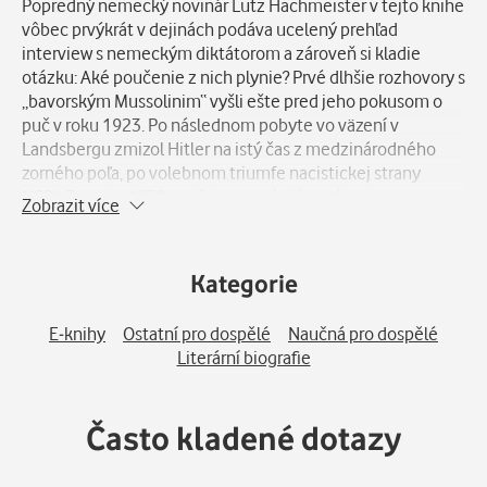
Popredný nemecký novinár Lutz Hachmeister v tejto knihe
vôbec prvýkrát v dejinách podáva ucelený prehľad
interview s nemeckým diktátorom a zároveň si kladie
otázku: Aké poučenie z nich plynie? Prvé dlhšie rozhovory s
„bavorským Mussolinim“ vyšli ešte pred jeho pokusom o
puč v roku 1923. Po následnom pobyte vo väzení v
Landsbergu zmizol Hitler na istý čas z medzinárodného
zorného poľa, po volebnom triumfe nacistickej strany
NSDAP z roku 1930 sa však pre médiá opäť stal
Zobrazit více
mimoriadne zaujímavým a vyhľadávaným. Čoskoro sa u
Hitlera predháňali novinári z celého sveta. Stretnutia im
sprostredkúval jeho mediálny poradca „Putzi“ Hanfstaengl.
Kategorie
O interview s nacistickým vodcom stáli obzvlášť
angloamerickí reportéri. Pre mnohých bol rozhovor s
E-knihy
Ostatní pro dospělé
Naučná pro dospělé
nemeckým diktátorom vrcholom ich kariéry a často
Literární biografie
nerozpoznali hrozbu, akú predstavovala jeho politika.
Hachmeister (1959 – 2024) tieto rozhovory približuje a
vyhodnocuje, a to z pohľadu Hitlerovej mediálnej stratégie
Často kladené dotazy
i zákulisných vzťahov medzi predstaviteľmi propagandy a
médií. Jeho publikácia čerpá z pôvodných prameňov a
ponúka moderný pohľad na diktatúru a jej mediálny obraz.