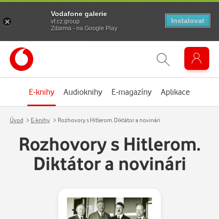
Vodafone galerie
Instalovat
vf.cz.group
Zdarma - na Google Play
E-knihy
Audioknihy
E-magazíny
Aplikace
Úvod
E-knihy
Rozhovory s Hitlerom. Diktátor a novinári
Rozhovory s Hitlerom.
Diktátor a novinári