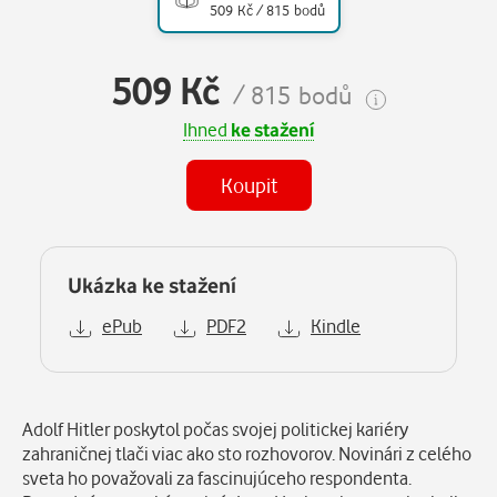
509 Kč / 815 bodů
509 Kč
/ 815 bodů
Ihned
ke stažení
Koupit
Ukázka ke stažení
ePub
PDF2
Kindle
Popis
Adolf Hitler poskytol počas svojej politickej kariéry
zahraničnej tlači viac ako sto rozhovorov. Novinári z celého
sveta ho považovali za fascinujúceho respondenta.