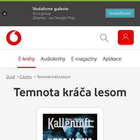
Vodafone galerie
Instalovat
vf.cz.group
Zdarma - na Google Play
E-knihy
Audioknihy
E-magazíny
Aplikace
Úvod
E-knihy
Temnota kráča lesom
Temnota kráča lesom