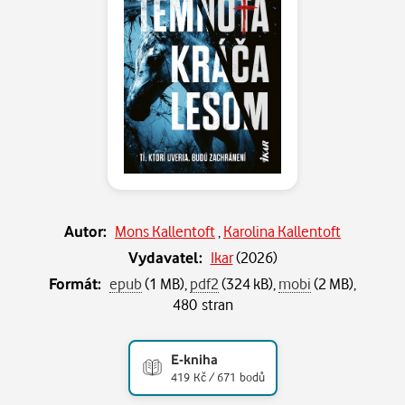
Autor:
Mons Kallentoft
,
Karolina Kallentoft
Vydavatel:
Ikar
(
2026
)
Formát:
epub
(1 MB),
pdf2
(324 kB),
mobi
(2 MB),
480 stran
E-kniha
419 Kč / 671 bodů