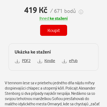
419 Kč
/ 671 bodů
Ihned
ke stažení
Koupit
Ukázka ke stažení
PDF2
Kindle
ePub
Popis
V temnom lese sa v priebehu jedného dňa nájdu mŕtvy
dospievajúci chlapec a utopený kôň. Policajt Alexander
Stenborg si dva prípady najskôr nespája. Nedávno sa so
svojou tehotnou manželkou Sofiou presťahovali do
malého idylického mesta Ormaryd, kde sa chystajú „začať