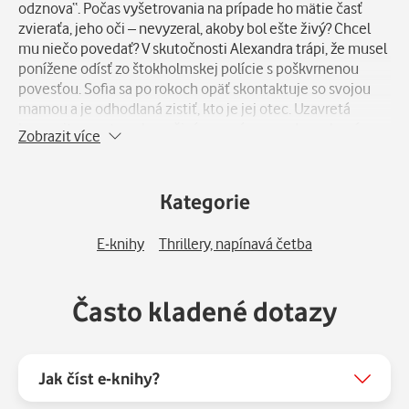
odznova“. Počas vyšetrovania na prípade ho mätie časť
zvieraťa, jeho oči – nevyzeral, akoby bol ešte živý? Chcel
mu niečo povedať? V skutočnosti Alexandra trápi, že musel
ponížene odísť zo štokholmskej polície s poškvrnenou
povesťou. Sofia sa po rokoch opäť skontaktuje so svojou
mamou a je odhodlaná zistiť, kto je jej otec. Uzavretá
komunita mesta sa k snaživým novým susedom chová
Zobrazit více
odťažito. Manželia sa nemôžu spoľahnúť ani na miestneho
pastora, ktorý organizuje zvláštne stretnutia. Alexander a
Sofia čoskoro vycítia, že v Ormaryd a neďalekých lesoch sa
Kategorie
ukrýva čosi hrôzostrašné. Temnota kráča lesom z pera
spisovateľského dua Kallentoftovcov je tajomný
E-knihy
Thrillery, napínavá četba
atmosférický triler o sekte a rozpínajúcich sa hraniciach zla.
Často kladené dotazy
Jak číst e-knihy?