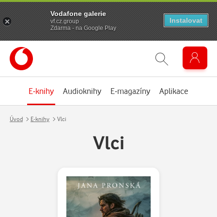
Vodafone galerie
Instalovat
vf.cz.group
Zdarma - na Google Play
E-knihy
Audioknihy
E-magazíny
Aplikace
Úvod
E-knihy
Vlci
Vlci