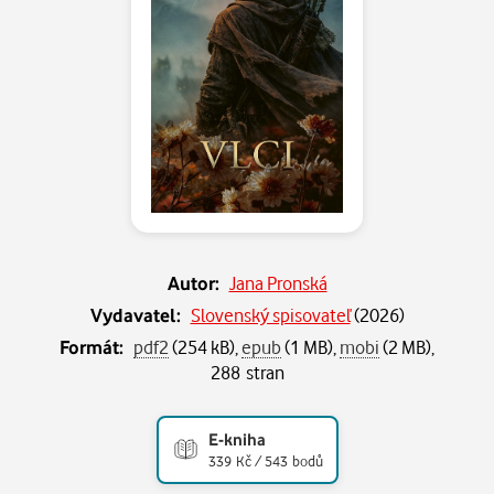
Autor:
Jana Pronská
Vydavatel:
Slovenský spisovateľ
(
2026
)
Formát:
pdf2
(254 kB),
epub
(1 MB),
mobi
(2 MB),
288 stran
E-kniha
339 Kč / 543 bodů