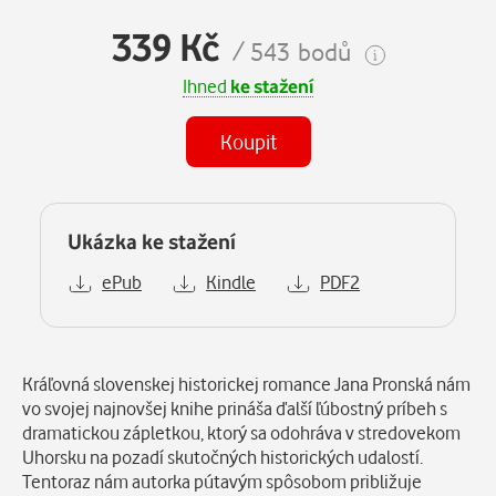
339 Kč
/ 543 bodů
Ihned
ke stažení
Koupit
Ukázka ke stažení
ePub
Kindle
PDF2
Popis
Kráľovná slovenskej historickej romance Jana Pronská nám
vo svojej najnovšej knihe prináša ďalší ľúbostný príbeh s
dramatickou zápletkou, ktorý sa odohráva v stredovekom
Uhorsku na pozadí skutočných historických udalostí.
Tentoraz nám autorka pútavým spôsobom približuje