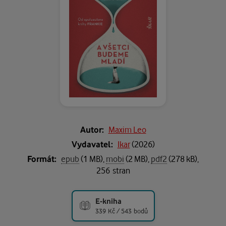
Autor:
Maxim Leo
Vydavatel:
Ikar
(
2026
)
Formát:
epub
(1 MB),
mobi
(2 MB),
pdf2
(278 kB),
256 stran
E-kniha
339 Kč / 543 bodů