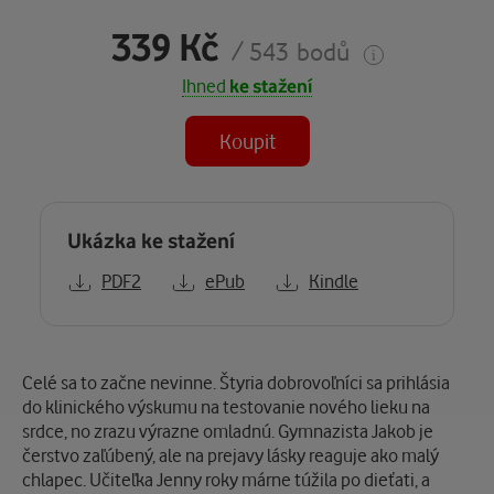
339 Kč
/ 543 bodů
Ihned
ke stažení
Koupit
Ukázka ke stažení
PDF2
ePub
Kindle
Popis
Celé sa to začne nevinne. Štyria dobrovoľníci sa prihlásia
do klinického výskumu na testovanie nového lieku na
srdce, no zrazu výrazne omladnú. Gymnazista Jakob je
čerstvo zaľúbený, ale na prejavy lásky reaguje ako malý
chlapec. Učiteľka Jenny roky márne túžila po dieťati, a