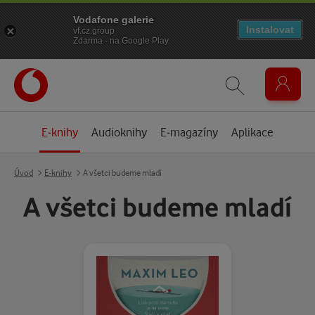
Vodafone galerie
Instalovat
vf.cz.group
Zdarma - na Google Play
E-knihy
Audioknihy
E-magazíny
Aplikace
Úvod
E-knihy
A všetci budeme mladí
A všetci budeme mladí