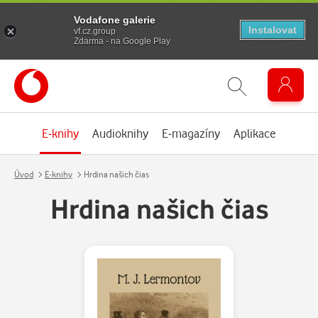
Vodafone galerie
Instalovat
vf.cz.group
Zdarma - na Google Play
E-knihy
Audioknihy
E-magazíny
Aplikace
Úvod
E-knihy
Hrdina našich čias
Hrdina našich čias