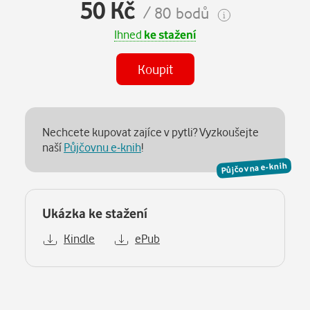
50 Kč
/ 80 bodů
Ihned
ke stažení
Koupit
Nechcete kupovat zajíce v pytli? Vyzkoušejte
naší
Půjčovnu e-knih
!
Půjčovna e-knih
Ukázka ke stažení
Kindle
ePub
Popis