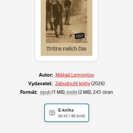
Autor:
Mikhail Lermontov
Vydavatel:
Zabudnuté knihy
(
2026
)
Formát:
epub
(1 MB),
mobi
(2 MB), 245 stran
E-kniha
50 Kč / 80 bodů