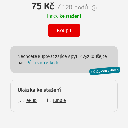
75 Kč
/ 120 bodů
Ihned
ke stažení
Koupit
Nechcete kupovat zajíce v pytli? Vyzkoušejte
naší
Půjčovnu e-knih
!
Půjčovna e-knih
Ukázka ke stažení
ePub
Kindle
Popis