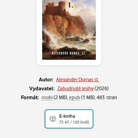
Autor:
Alexander Dumas st.
Vydavatel:
Zabudnuté knihy
(
2026
)
Formát:
mobi
(2 MB),
epub
(1 MB), 483 stran
E-kniha
75 Kč / 120 bodů