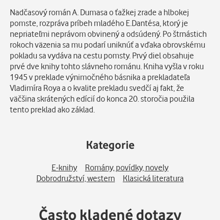
Nadčasový román A. Dumasa o ťažkej zrade a hlbokej
pomste, rozpráva príbeh mladého E.Dantésa, ktorý je
nepriateľmi neprávom obvinený a odsúdený. Po štrnástich
rokoch väzenia sa mu podarí uniknúť a vďaka obrovskému
pokladu sa vydáva na cestu pomsty. Prvý diel obsahuje
prvé dve knihy tohto slávneho románu. Kniha vyšla v roku
1945 v preklade výnimočného básnika a prekladateľa
Vladimíra Roya a o kvalite prekladu svedčí aj fakt, že
väčšina skrátených edícií do konca 20. storočia použila
tento preklad ako základ.
Kategorie
E-knihy
Romány, povídky, novely
Dobrodružství, western
Klasická literatura
Často kladené dotazy