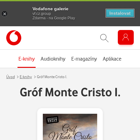
Vodafone galerie
Instalovat
vf.cz.group
Zdarma - na Google Play
E-knihy
Audioknihy
E-magazíny
Aplikace
Úvod
E-knihy
Gróf Monte Cristo I.
Gróf Monte Cristo I.