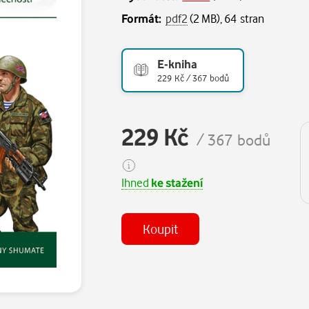
Formát:
pdf2
(2 MB), 64 stran
E-kniha
229 Kč / 367 bodů
229 Kč
/ 367 bodů
Ihned
ke stažení
Koupit