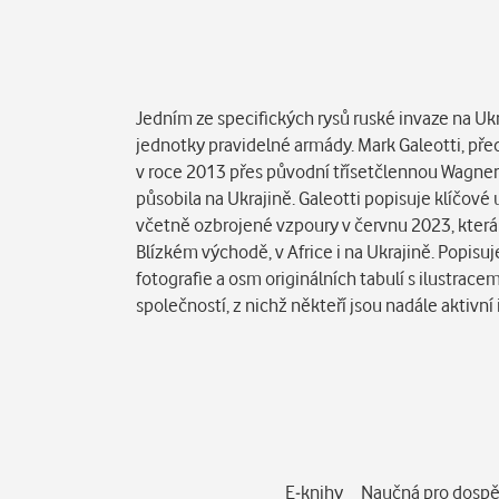
Popis
Jedním ze specifických rysů ruské invaze na Uk
jednotky pravidelné armády. Mark Galeotti, pře
v roce 2013 přes původní třísetčlennou Wagner
působila na Ukrajině. Galeotti popisuje klíčové 
včetně ozbrojené vzpoury v červnu 2023, která 
Blízkém východě, v Africe i na Ukrajině. Popisuj
fotografie a osm originálních tabulí s ilustrac
společností, z nichž někteří jsou nadále aktivn
E-knihy
Naučná pro dospě