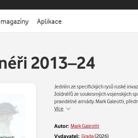
-magazíny
Aplikace
dnéři 2013–24
Jedním ze specifických rysů ruské invaz
žoldnéřů ze soukromých vojenských spo
pravidelné armády. Mark Galeotti, předn
Více
Autor:
Mark Galeotti
Vydavatel:
Grada
(
2026
)