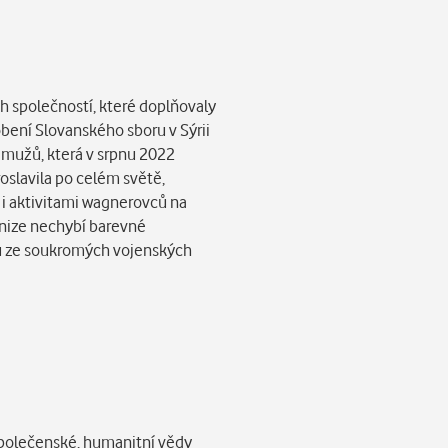
h společností, které doplňovaly
bení Slovanského sboru v Sýrii
 mužů, která v srpnu 2022
roslavila po celém světě,
 i aktivitami wagnerovců na
 knize nechybí barevné
níků ze soukromých vojenských
polečenské, humanitní vědy