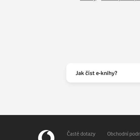
Jak číst e-knihy?
Patička webu
Vedlejší navigace
Časté dotazy
Obchodní pod