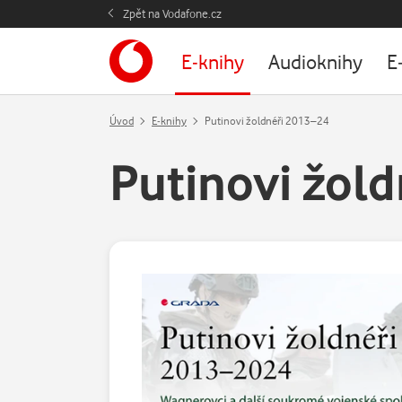
Zpět na Vodafone.cz
E-knihy
Audioknihy
E
Úvod
E-knihy
Putinovi žoldnéři 2013–24
Putinovi žol