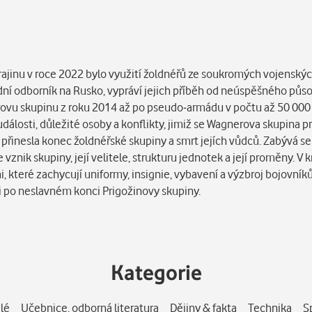
rajinu v roce 2022 bylo využití žoldnéřů ze soukromých vojenskýc
dní odborník na Rusko, vypráví jejich příběh od neúspěšného půso
ovu skupinu z roku 2014 až po pseudo-armádu v počtu až 50 000
události, důležité osoby a konflikty, jimiž se Wagnerova skupina p
přinesla konec žoldnéřské skupiny a smrt jejích vůdců. Zabývá se
e vznik skupiny, její velitele, strukturu jednotek a její proměny. V
emi, které zachycují uniformy, insignie, vybavení a výzbroj bojov
í i po neslavném konci Prigožinovy skupiny.
Kategorie
lé
Učebnice, odborná literatura
Dějiny & fakta
Technika
S