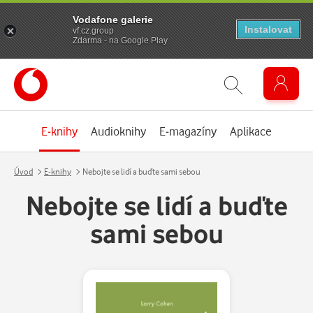
Vodafone galerie
Instalovat
vf.cz.group
Zdarma - na Google Play
E-knihy
Audioknihy
E-magazíny
Aplikace
Úvod
E-knihy
Nebojte se lidí a buďte sami sebou
Nebojte se lidí a buďte
sami sebou