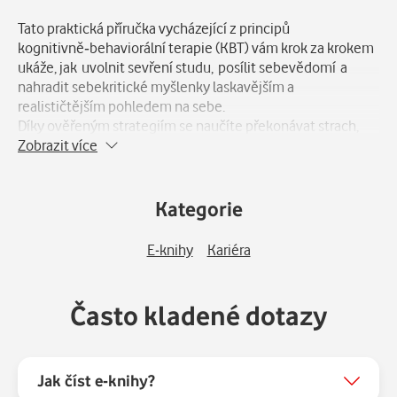
Tato praktická příručka vycházející z principů
kognitivně‑behaviorální terapie (KBT) vám krok za krokem
ukáže, jak uvolnit sevření studu, posílit sebevědomí a
nahradit sebekritické myšlenky laskavějším a
realističtějším pohledem na sebe.
Díky ověřeným strategiím se naučíte překonávat strach,
lépe zvládat sociální situace a budovat jistější, zdravější
Zobrazit více
vztahy.
Přestaňte věřit myšlenkám, které vás brzdí, a začněte žít
Kategorie
tak, abyste se cítili sebevědomě, přijímaní a sami sebou.
E-knihy
Kariéra
Často kladené dotazy
Jak číst e-knihy?