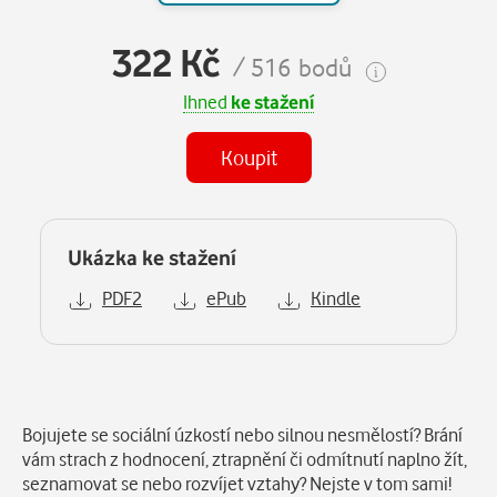
322 Kč
/ 516 bodů
Ihned
ke stažení
Koupit
Ukázka ke stažení
PDF2
ePub
Kindle
Popis
Bojujete se sociální úzkostí nebo silnou nesmělostí? Brání
vám strach z hodnocení, ztrapnění či odmítnutí naplno žít,
seznamovat se nebo rozvíjet vztahy? Nejste v tom sami!