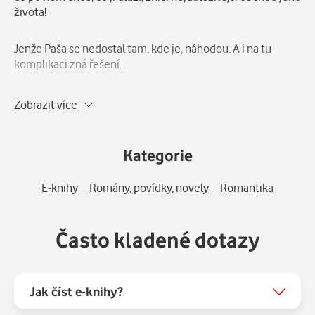
života!
Jenže Paša se nedostal tam, kde je, náhodou. A i na tu
komplikaci zná řešení…
A tak se uragán-Emily ocitne uvězněna na ostrově v
Zobrazit více
Karibiku. Ale co když přijde opravdový uragán?
Kategorie
E-knihy
Romány, povídky, novely
Romantika
Často kladené dotazy
Jak číst e-knihy?