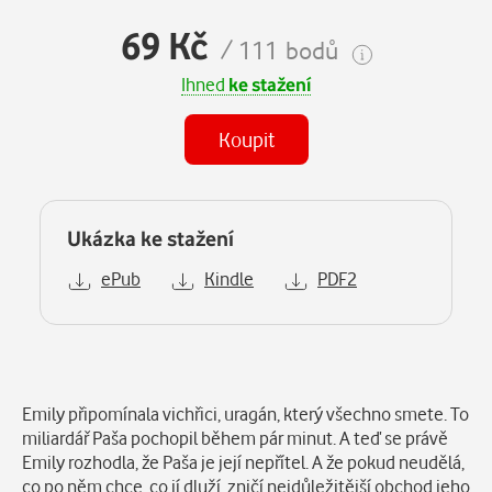
69 Kč
/ 111 bodů
Ihned
ke stažení
Koupit
Ukázka ke stažení
ePub
Kindle
PDF2
Popis
Emily připomínala vichřici, uragán, který všechno smete. To
miliardář Paša pochopil během pár minut. A teď se právě
Emily rozhodla, že Paša je její nepřítel. A že pokud neudělá,
co po něm chce, co jí dluží, zničí nejdůležitější obchod jeho