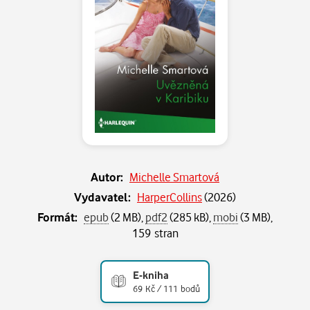
Autor:
Michelle Smartová
Vydavatel:
HarperCollins
(
2026
)
Formát:
epub
(2 MB),
pdf2
(285 kB),
mobi
(3 MB),
159 stran
E-kniha
69 Kč / 111 bodů