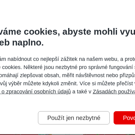
ch pilířích: showbyznysu, skutečných příbězích českých žen a spec
nápady na každý den.
váme cookies, abyste mohli vyu
eb naplno.
ctví.
Nápadník.
 nabídnout co nejlepší zážitek na našem webu, a prot
cookies. Některé jsou nezbytné pro správné fungování 
omáhají zlepšovat obsah, měřit návštěvnost nebo přizpů
vůj výběr můžete kdykoli změnit. Více si můžete přečíst
 o zpracování osobních údajů
a také v
Zásadách použív
Další vydání
Použít jen nezbytné
Povo