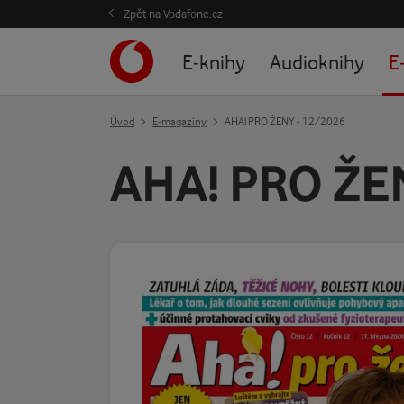
Zpět na Vodafone.cz
E-knihy
Audioknihy
E
Úvod
E-magazíny
AHA! PRO ŽENY - 12/2026
AHA! PRO ŽE