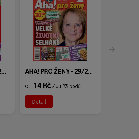
AHA! PRO ŽENY - 30/2026
AHA! PRO ŽENY - 29/2026
14 Kč
14 Kč
/
23 bodů
Od
od
Od
Detail
Detail