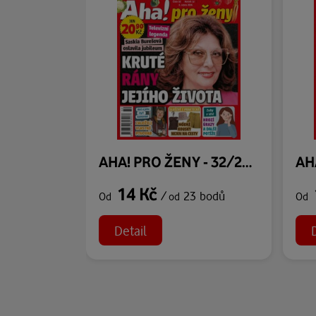
AHA! PRO ŽENY - 32/2026
14 Kč
/
23 bodů
Od
od
Od
Detail