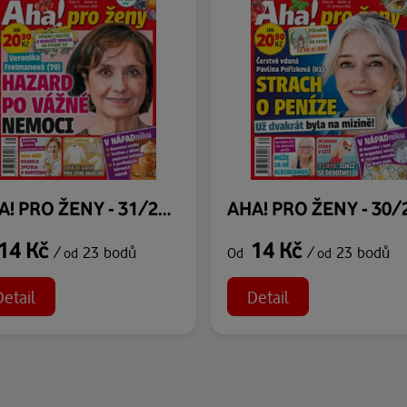
AHA! PRO ŽENY - 31/2026
14 Kč
14 Kč
/
23 bodů
/
23 bodů
od
Od
od
Detail
Detail