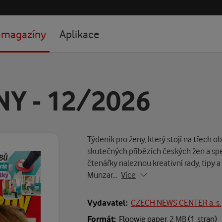
-magazíny
Aplikace
NY - 12/2026
Týdeník pro ženy, který stojí na třech 
skutečných příbězích českých žen a spe
čtenářky naleznou kreativní rady, tipy 
Munzar…
Více
Vydavatel:
CZECH NEWS CENTER a. s.
Formát:
Floowie paper,
2 MB
(1 stran)