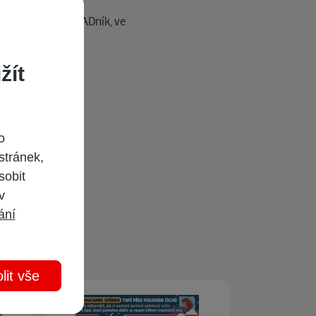
iální příloze NÁPADník, ve
žít
o
stránek,
sobit
 v
ání
lit vše