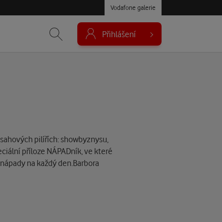
Vodafone galerie
Přihlášení
obsahových pilířích: showbyznysu,
ciální příloze NÁPADník, ve které
a nápady na každý den.Barbora