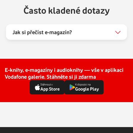
Často kladené dotazy
Jak si přečíst e-magazín?
E-knihy, e-magazíny i audioknihy — vše v aplikaci
Vodafone galerie. Stáhněte si ji zdarma
Stáhnout v
K dispozici na
App Store
Google Play