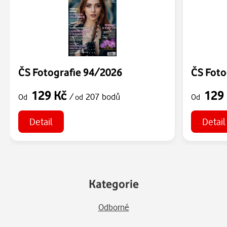
ČS Fotografie 94/2026
ČS Foto
129 Kč
129
/
207 bodů
Od
od
Od
Detail
Detail
Kategorie
Odborné