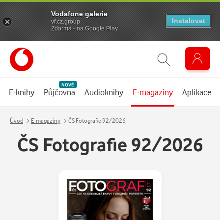
Vodafone galerie
Instalovat
vf.cz.group
Zdarma - na Google Play
NOVÉ
E-knihy
Půjčovna
Audioknihy
E-magazíny
Aplikace
Úvod
E-magazíny
ČS Fotografie 92/2026
ČS Fotografie 92/2026