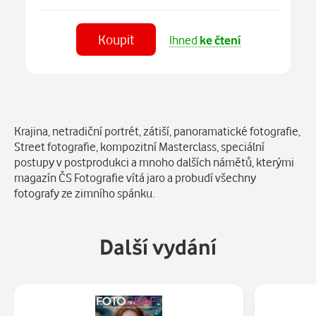
Koupit
Ihned
ke čtení
Číst
v aplikaci
Popis
Krajina, netradiční portrét, zátiší, panoramatické fotografie,
Street fotografie, kompozitní Masterclass, speciální
postupy v postprodukci a mnoho dalších námětů, kterými
magazín ČS Fotografie vítá jaro a probudí všechny
fotografy ze zimního spánku.
Další vydání