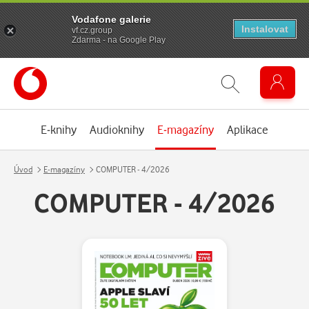
Vodafone galerie
Instalovat
vf.cz.group
Zdarma - na Google Play
E-knihy
Audioknihy
E-magazíny
Aplikace
Úvod
E-magazíny
COMPUTER - 4/2026
COMPUTER - 4/2026