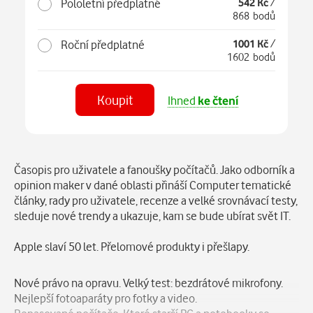
Pololetní předplatné
542 Kč
/
868 bodů
Roční předplatné
1001 Kč
/
1602 bodů
Koupit
Ihned
ke čtení
Číst
v aplikaci
Popis
Časopis pro uživatele a fanoušky počítačů. Jako odborník a
opinion maker v dané oblasti přináší Computer tematické
články, rady pro uživatele, recenze a velké srovnávací testy,
sleduje nové trendy a ukazuje, kam se bude ubírat svět IT.
Apple slaví 50 let. Přelomové produkty i přešlapy.
Nové právo na opravu. Velký test: bezdrátové mikrofony.
Nejlepší fotoaparáty pro fotky a video.