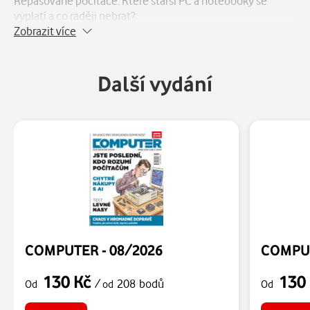
Repasované počítače. Které starší PC a notebooky se
vyplatí a co raději nebrat?
Zobrazit více
Další vydání
COMPUTER - 08/2026
COMPUT
130 Kč
130
/
208 bodů
Od
od
Od