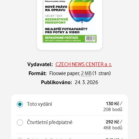
Vydavatel:
CZECH NEWS CENTER a. s.
Formát:
Floowie paper,
2 MB
(1 stran)
Publikováno:
24. 3. 2026
Toto vydání
130 Kč
/
208 bodů
Čtvrtletní předplatné
292 Kč
/
468 bodů