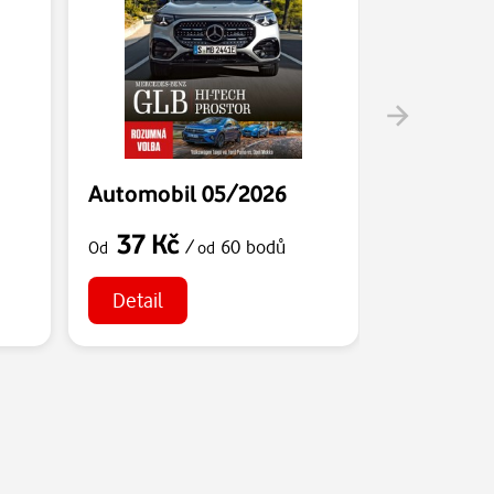
Automobil 05/2026
Automobi
37 Kč
37 Kč
/
60 bodů
Od
od
Od
Detail
Detail