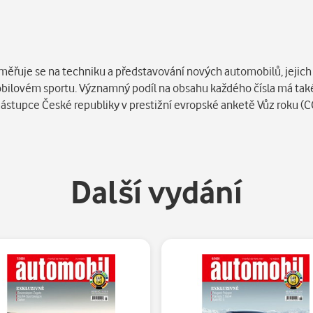
měřuje se na techniku a představování nových automobilů, jejich 
obilovém sportu. Významný podíl na obsahu každého čísla má také r
ástupce České republiky v prestižní evropské anketě Vůz roku (C
Další vydání