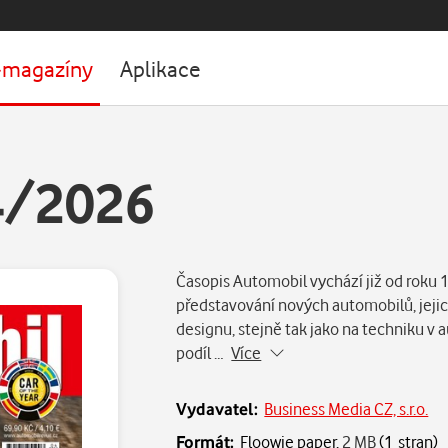
-magazíny
Aplikace
4/2026
Časopis Automobil vychází již od roku 
představování nových automobilů, jejich
designu, stejně tak jako na techniku 
podíl …
Více
Vydavatel:
Business Media CZ, s.r.o.
Formát:
Floowie paper,
2 MB
(1 stran)