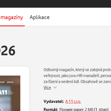
-magazíny
Aplikace
026
Odborný magazín, který se zabývá prob
veřejnost, jako jsou HR manažeři, perso
za řízení a vedení lidí. Obsahově se z
Více
Vydavatel:
A 11 s.r.o.
Formát:
Floowie paper,
2 MB
(1 stran)