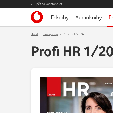
Zpět na Vodafone.cz
E-knihy
Audioknihy
E
Úvod
E-magazíny
Profi HR 1/2026
Profi HR 1/2