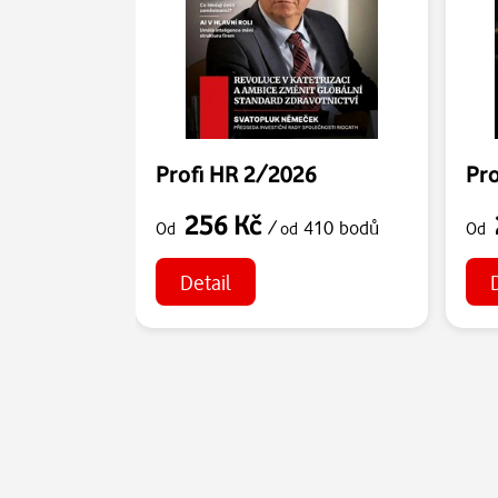
Profi HR 2/2026
Pro
256 Kč
/
410 bodů
Od
od
Od
Detail