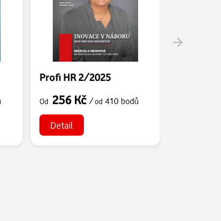
Profi HR 2/2025
Profi HR 
256 Kč
256 K
ů
/
410 bodů
Od
od
Od
Detail
Detail