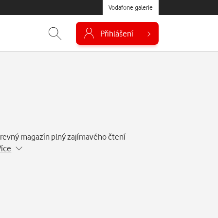
Vodafone galerie
Přihlášení
arevný magazín plný zajímavého čtení
Více