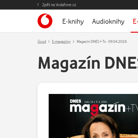
Zpět na Vodafone.cz
E-knihy
Audioknihy
E
Úvod
E-magazíny
Magazín DNES + Tv - 09.04.2026
Magazín DNES