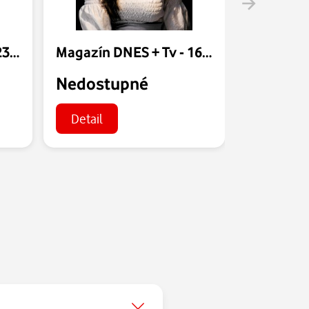
Magazín DNES + Tv - 23.07.2026
Magazín DNES + Tv - 16.07.2026
Nedostupné
Nedost
Detail
Detail