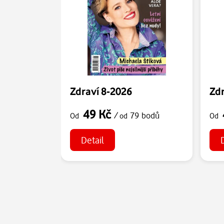
Zdraví 8-2026
Zdr
49 Kč
/
79 bodů
Od
od
Od
Detail