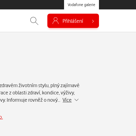
Vodafone galerie
Přihlášení
dravém životním stylu, plný zajímavé
race z oblasti zdraví, kondice, výživy,
ovy. Informuje rovněž o nový…
Více
o.