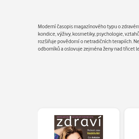
Popis
Moderní časopis magazínového typu o zdravém živ
kondice, výživy, kosmetiky, psychologie, vztah
rozšiřuje povědomí o netradičních terapiích. N
odborníků a oslovuje zejména ženy nad třicet let, 