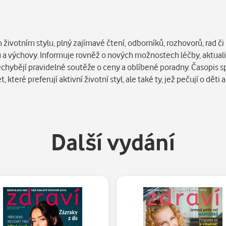
otním stylu, plný zajímavé čtení, odborníků, rozhovorů, rad či in
ů a výchovy. Informuje rovněž o nových možnostech léčby, aktual
echybějí pravidelné soutěže o ceny a oblíbené poradny. Časopis s
které preferují aktivní životní styl, ale také ty, jež pečují o děti a
Další vydání