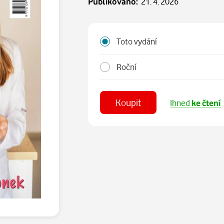
Publikováno:
21. 4. 2026
Toto vydání
Roční
Koupit
Ihned
ke čtení