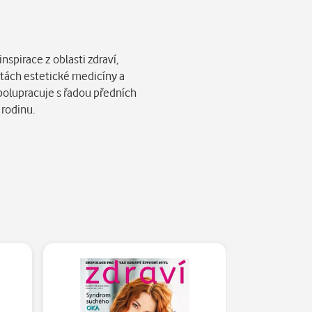
spirace z oblasti zdraví,
itách estetické medicíny a
polupracuje s řadou předních
 rodinu.