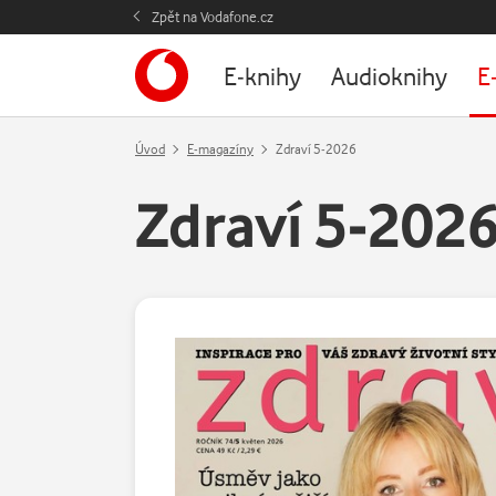
Zpět na Vodafone.cz
E-knihy
Audioknihy
E
Úvod
E-magazíny
Zdraví 5-2026
Zdraví 5-202