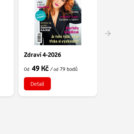
Zdraví 4-2026
Zdraví 3-
49 Kč
49 Kč
/
79 bodů
Od
od
Od
Detail
Detail