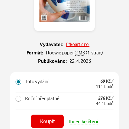
Vydavatel:
Efkoart s.r.o.
Formát:
Floowie paper,
2 MB
(1 stran)
Publikováno:
22. 4. 2026
Toto vydání
69 Kč
/
111 bodů
Roční předplatné
276 Kč
/
442 bodů
Koupit
Ihned
ke čtení