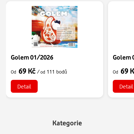
Golem 01/2026
Golem 
69 Kč
69 
/
111 bodů
Od
od
Od
Detail
Detail
Kategorie