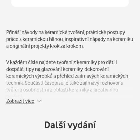
Číst
v aplikaci
Popis
Přináší návody na keramické tvoření, praktické postupy
práce s keramickou hlínou, inspirativní nápady na keramiku
a originální projekty krok za krokem.
V každém čísle najdete tvoření z keramiky pro děti i
dospělé, tipy na glazování keramiky, dekorování
keramických výrobků a přehled zajímavých keramických
technik. Součástí časopisu je také zajímavý rozhovor s
tvůrci a osobnostmi z oblasti keramiky a kreativního
tvoření.
Zobrazit více
Další vydání