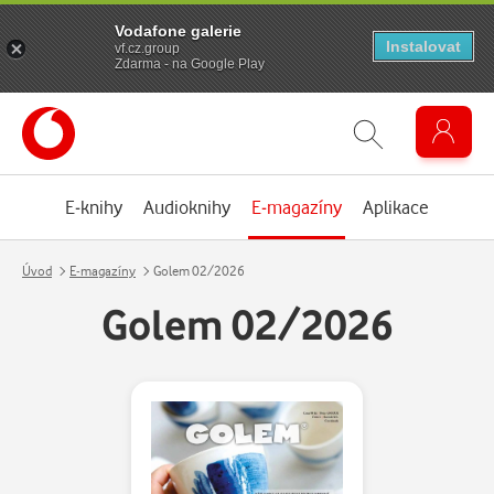
Vodafone galerie
Instalovat
vf.cz.group
Zdarma - na Google Play
E-knihy
Audioknihy
E-magazíny
Aplikace
Úvod
E-magazíny
Golem 02/2026
Golem 02/2026