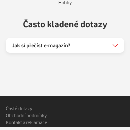
Hobby
Často kladené dotazy
Jak si přečíst e-magazín?
Patička webu
Vedlejší navigace
Časté dotazy
Obchodní podmínky
Kontakt a reklamace
Ochrana soukromí