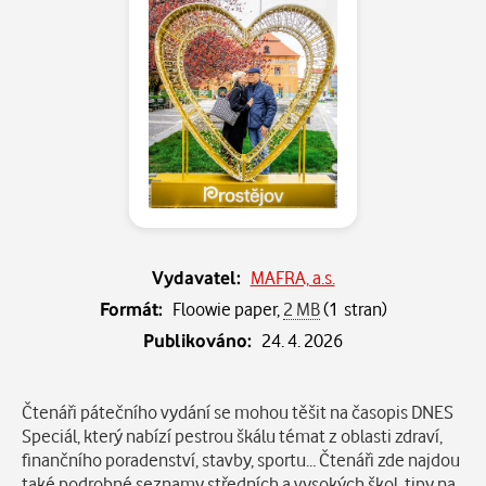
Vydavatel:
MAFRA, a.s.
Formát:
Floowie paper,
2 MB
(1 stran)
Publikováno:
24. 4. 2026
Popis
Čtenáři pátečního vydání se mohou těšit na časopis DNES
Speciál, který nabízí pestrou škálu témat z oblasti zdraví,
finančního poradenství, stavby, sportu… Čtenáři zde najdou
také podrobné seznamy středních a vysokých škol, tipy na