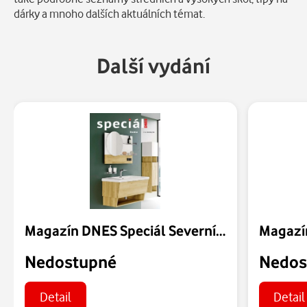
dárky a mnoho dalších aktuálních témat.
Další vydání
Magazín DNES Speciál Severní Čechy - 07.08.2026
Nedostupné
Nedos
Detail
Detail