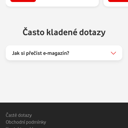
Často kladené dotazy
Jak si přečíst e-magazín?
Patička webu
Vedlejší navigace
Časté dotazy
Obchodní podmínky