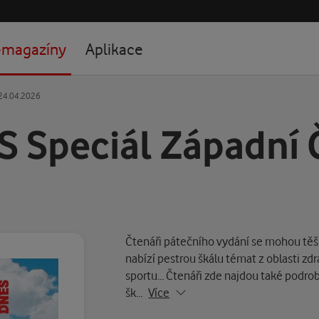
-magazíny
Aplikace
 24.04.2026
 Speciál Západní 
Čtenáři pátečního vydání se mohou těši
nabízí pestrou škálu témat z oblasti zdr
sportu… Čtenáři zde najdou také podro
šk…
Více