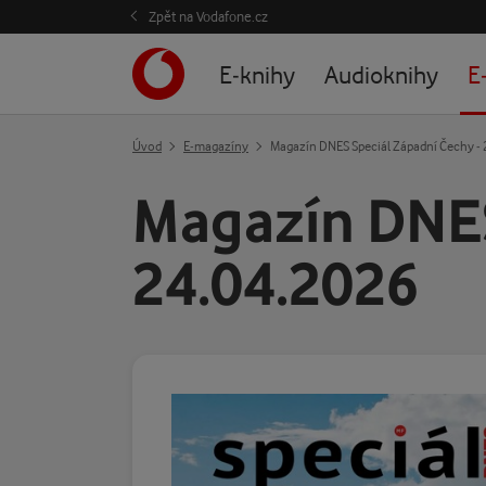
Zpět na Vodafone.cz
E-knihy
Audioknihy
E
Úvod
E-magazíny
Magazín DNES Speciál Západní Čechy -
Magazín DNES
24.04.2026