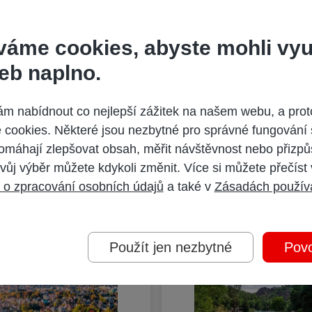
váme cookies, abyste mohli vyu
eb naplno.
pis DNES Speciál, který nabízí pestrou škálu témat z oblasti zdra
né seznamy středních a vysokých škol, tipy na dárky a mnoho dal
 nabídnout co nejlepší zážitek na našem webu, a prot
cookies. Některé jsou nezbytné pro správné fungování 
omáhají zlepšovat obsah, měřit návštěvnost nebo přizpů
Další vydání
vůj výběr můžete kdykoli změnit. Více si můžete přečíst
 o zpracování osobních údajů
a také v
Zásadách použív
Použít jen nezbytné
Povo