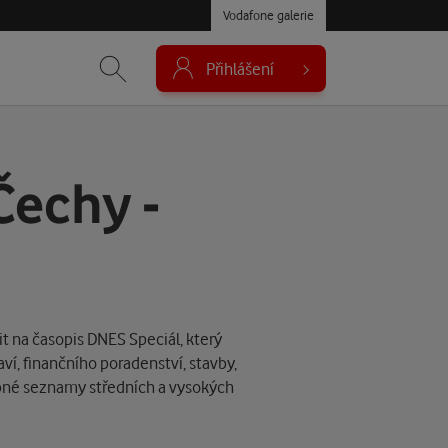
Vodafone galerie
Přihlášení
Čechy -
t na časopis DNES Speciál, který
aví, finančního poradenství, stavby,
bné seznamy středních a vysokých