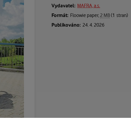
Vydavatel:
MAFRA, a.s.
Formát:
Floowie paper,
2 MB
(1 stran)
Publikováno:
24. 4. 2026