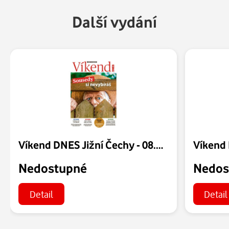
Další vydání
Víkend DNES Jižní Čechy - 08.08.2026
Nedostupné
Nedos
Detail
Detail