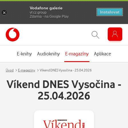
Vodafone galerie
Instalovat
vf.cz.group
Zdarma - na Google Play
E-knihy
Audioknihy
E-magazíny
Aplikace
Úvod
E-magazíny
Víkend DNES Vysočina - 25.04.2026
Víkend DNES Vysočina -
25.04.2026