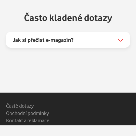
Často kladené dotazy
Jak si přečíst e-magazín?
Patička webu
Vedlejší navigace
Časté dotazy
Obchodní podmínky
Kontakt a reklamace
Ochrana soukromí