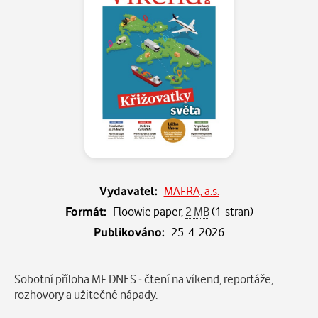
Vydavatel:
MAFRA, a.s.
Formát:
Floowie paper,
2 MB
(1 stran)
Publikováno:
25. 4. 2026
Popis
Sobotní příloha MF DNES - čtení na víkend, reportáže,
rozhovory a užitečné nápady.