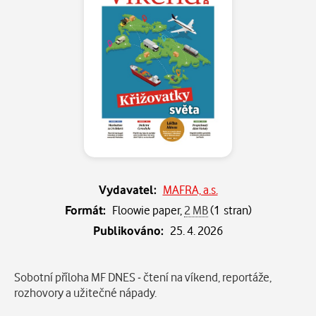
Vydavatel:
MAFRA, a.s.
Formát:
Floowie paper,
2 MB
(1 stran)
Publikováno:
25. 4. 2026
Popis
Sobotní příloha MF DNES - čtení na víkend, reportáže,
rozhovory a užitečné nápady.