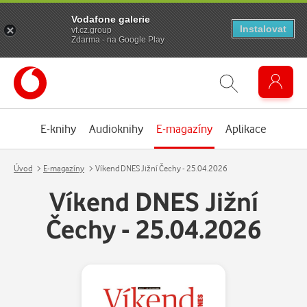
Vodafone galerie
Instalovat
vf.cz.group
Zdarma - na Google Play
E-knihy
Audioknihy
E-magazíny
Aplikace
Úvod
E-magazíny
Víkend DNES Jižní Čechy - 25.04.2026
Víkend DNES Jižní
Čechy - 25.04.2026