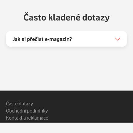
Často kladené dotazy
Jak si přečíst e-magazín?
Patička webu
Vedlejší navigace
Časté dotazy
Obchodní podmínky
Kontakt a reklamace
Ochrana soukromí