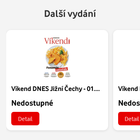
Další vydání
Víkend DNES Jižní Čechy - 01.08.2026
Nedostupné
Nedos
Detail
Detail