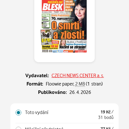
Vydavatel:
CZECH NEWS CENTER a. s.
Formát:
Floowie paper,
2 MB
(1 stran)
Publikováno:
26. 4. 2026
Toto vydání
19 Kč
/
31 bodů
77 Kč
/