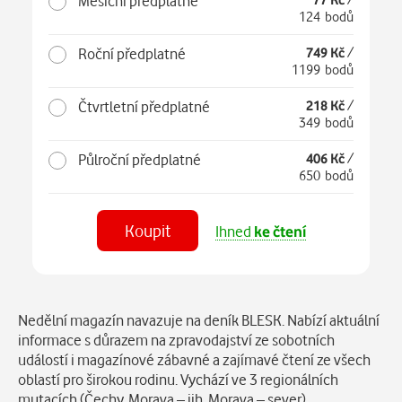
Měsíční předplatné
124 bodů
Roční předplatné
749 Kč
/
1199 bodů
Čtvrtletní předplatné
218 Kč
/
349 bodů
Půlroční předplatné
406 Kč
/
650 bodů
Koupit
Ihned
ke čtení
Číst
v aplikaci
Popis
Nedělní magazín navazuje na deník BLESK. Nabízí aktuální
informace s důrazem na zpravodajství ze sobotních
událostí i magazínové zábavné a zajímavé čtení ze všech
oblastí pro širokou rodinu. Vychází ve 3 regionálních
mutacích (Čechy, Morava – jih, Morava – sever).