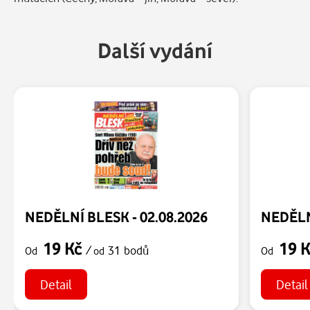
Další vydání
NEDĚLNÍ BLESK - 02.08.2026
NEDĚLN
19 Kč
19 
/
31 bodů
Od
od
Od
Detail
Detail