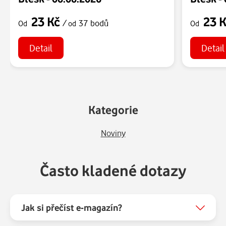
23 Kč
23 
/
37 bodů
Od
od
Od
Detail
Detail
Kategorie
Noviny
Často kladené dotazy
Jak si přečíst e-magazín?