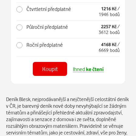
Čtvrtletní předplatné
1216 Kč
/
1946 bodů
Půlroční předplatné
2257 Kč
/
3612 bodů
Roční předplatné
4168 Kč
/
6669 bodů
Koupit
Ihned
ke čtení
Číst
v aplikaci
Popis
Deník Blesk, nejprodávanější a nejčtenější celostátní deník
v ČR, je barevný deník nové doby nevyhýbající se žádným
tématům a přinášející přehledné aktuální zpravodajství,
zajímavosti a senzace z domova i ze světa, doplněné
rozsáhlým obrazovým materiálem. Pravidelně se věnuje
servisním tématům, jako je cestování, zdraví, vše pro ženy,