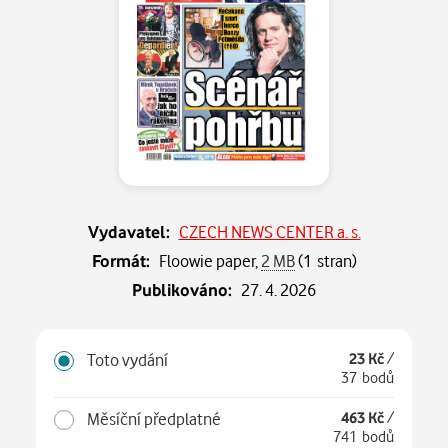
Vydavatel:
CZECH NEWS CENTER a. s.
Formát:
Floowie paper,
2 MB
(1 stran)
Publikováno:
27. 4. 2026
Toto vydání
23 Kč
/
37 bodů
Měsíční předplatné
463 Kč
/
741 bodů