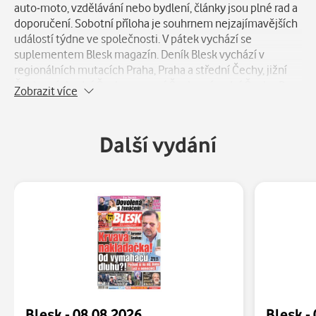
auto-moto, vzdělávání nebo bydlení, články jsou plné rad a
doporučení. Sobotní příloha je souhrnem nejzajímavějších
událostí týdne ve společnosti. V pátek vychází se
suplementem Blesk magazín. Deník Blesk vychází v
regionálních mutacích Praha, Praha a střední Čechy, jižní
Čechy, východní Čechy, severní Čechy, západní Čechy, Brno
Zobrazit více
a okolí, jižní Morava a severní Morava. V neděli vychází jeho
magazínový sourozenec Nedělní BLESK.
Další vydání
Blesk - 08.08.2026
Blesk -