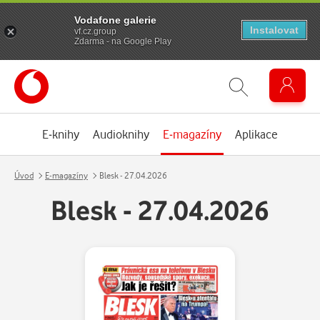
Vodafone galerie
Instalovat
vf.cz.group
Zdarma - na Google Play
E-knihy
Audioknihy
E-magazíny
Aplikace
Úvod
E-magazíny
Blesk - 27.04.2026
Blesk - 27.04.2026