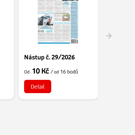
Nástup č. 29/2026
Nástup č.
10 Kč
10 Kč
/
16 bodů
Od
od
Od
Detail
Detail