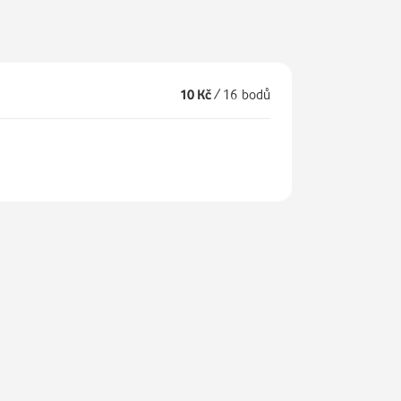
10 Kč
/
16 bodů