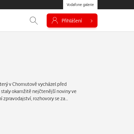
Vodafone galerie
Přihlášení
 který v Chomutově vycházel před
j staly okamžitě nejčtenější noviny ve
ní zpravodajství, rozhovory se za…