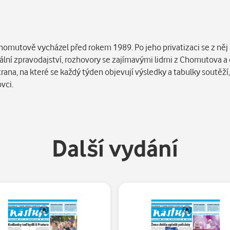
Chomutově vycházel před rokem 1989. Po jeho privatizaci se z něj
lní zpravodajství, rozhovory se zajímavými lidmi z Chomutova a o
trana, na které se každý týden objevují výsledky a tabulky soutěží,
vci.
Další vydání