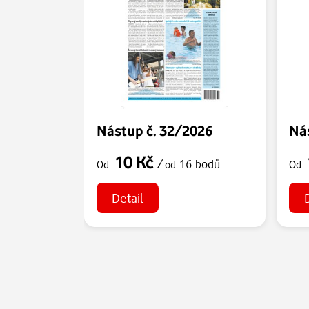
Nástup č. 32/2026
Ná
10 Kč
/
16 bodů
Od
od
Od
Detail