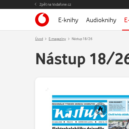
Zpět na Vodafone.cz
E-knihy
Audioknihy
E
Úvod
E-magazíny
Nástup 18/26
Nástup 18/2