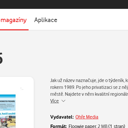
-magazíny
Aplikace
6
Jak už název naznačuje, jde o týdeník,
rokem 1989. Po jeho privatizaci se z ně
městě. Najdete v něm kvalitní regionál
Více
Vydavatel:
Ohře Media
Formát:
Floowie paper,
2 MB
(1 stran)