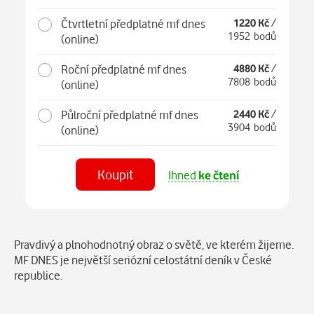
Čtvrtletní předplatné mf dnes
1220 Kč
/
1952 bodů
(online)
Roční předplatné mf dnes
4880 Kč
/
7808 bodů
(online)
Půlroční předplatné mf dnes
2440 Kč
/
3904 bodů
(online)
Koupit
Ihned
ke čtení
Číst
MF DNES Olomoucký - 28.04.2026
Popis
Pravdivý a plnohodnotný obraz o světě, ve kterém žijeme.
na webu
Číst
v aplikaci
MF DNES je největší seriózní celostátní deník v České
republice.
Číst
MF DNES Střední Čechy - 28.04.2026
na webu
Číst
v aplikaci