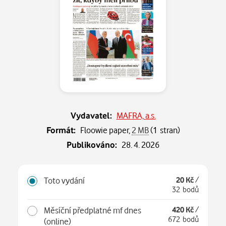
Vydavatel:
MAFRA, a.s.
Formát:
Floowie paper,
2 MB
(1 stran)
Publikováno:
28. 4. 2026
Toto vydání
20 Kč
/
32 bodů
Měsíční předplatné mf dnes
420 Kč
/
672 bodů
(online)