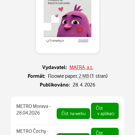
Vydavatel:
MAFRA, a.s.
Formát:
Floowie paper,
2 MB
(1 stran)
Publikováno:
28. 4. 2026
METRO Morava -
Číst
28.04.2026
Číst
na webu
v aplikaci
METRO Čechy -
Číst