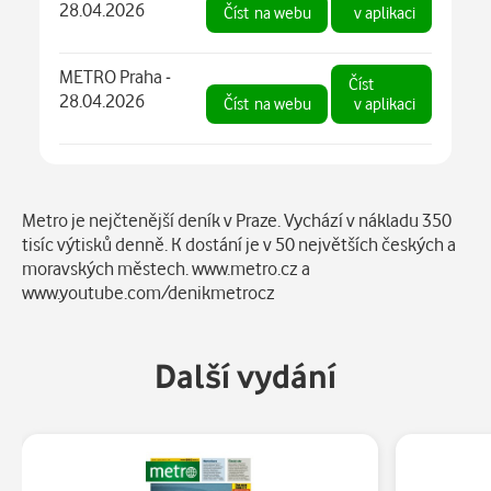
28.04.2026
Číst
na webu
v aplikaci
METRO Praha -
Číst
28.04.2026
Číst
na webu
v aplikaci
Popis
Metro je nejčtenější deník v Praze. Vychází v nákladu 350
tisíc výtisků denně. K dostání je v 50 největších českých a
moravských městech. www.metro.cz a
www.youtube.com/denikmetrocz
Další vydání