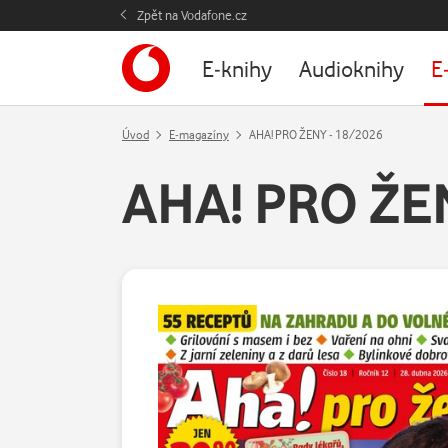
Zpět na Vodafone.cz
E-knihy
Audioknihy
E
Úvod
E-magazíny
AHA! PRO ŽENY - 18/2026
AHA! PRO ŽE