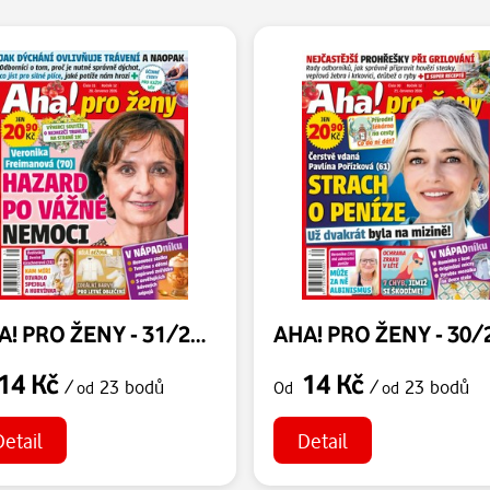
AHA! PRO ŽENY - 31/2026
14 Kč
14 Kč
/
23 bodů
/
23 bodů
od
Od
od
Detail
Detail