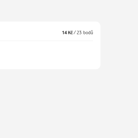
14 Kč
/
23 bodů