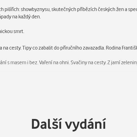
ch pilířích: showbyznysu, skutečných příbězích českých žen a spec
nápady na každý den.
nickou smrt.
na cesty. Tipy co zabalit do příručního zavazadla. Rodina Františk
ní s masem i bez. Vaření na ohni. Svačiny na cesty. Z jarní zelenin
Další vydání