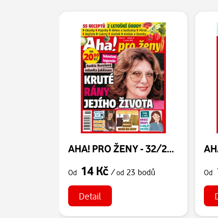
AHA! PRO ŽENY - 32/2026
14 Kč
/
23 bodů
Od
od
Od
Detail