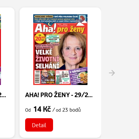
AHA! PRO ŽENY - 30/2026
AHA! PRO ŽENY - 29/2026
14 Kč
14 Kč
/
23 bodů
Od
od
Od
Detail
Detail