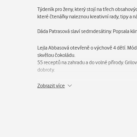
Popis
Týdeník pro ženy, který stojí na třech obsahový
které čtenářky naleznou kreativní rady, tipy a 
Dáda Patrasová slaví sedmdesátiny. Popsala kli
Lejla Abbasová otevřeně o výchově 4 dětí. Móda 
skvělou čokoládu.
55 receptů na zahradu a do volné přírody. Grilová
dobroty.
Zobrazit více