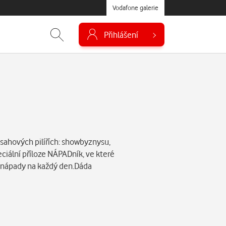
Vodafone galerie
Přihlášení
obsahových pilířích: showbyznysu,
ciální příloze NÁPADník, ve které
 a nápady na každý den.Dáda