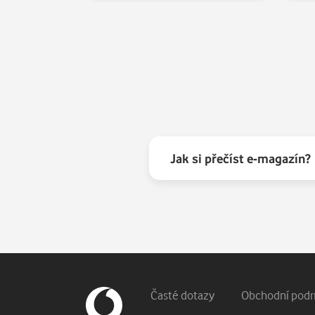
Jak si přečíst e-magazín?
Patička webu
Vedlejší navigace
Časté dotazy
Obchodní pod