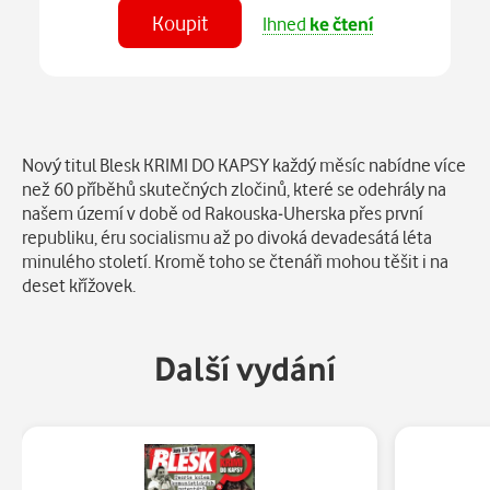
Koupit
Ihned
ke čtení
Číst
v aplikaci
Popis
Nový titul Blesk KRIMI DO KAPSY každý měsíc nabídne více
než 60 příběhů skutečných zločinů, které se odehrály na
našem území v době od Rakouska-Uherska přes první
republiku, éru socialismu až po divoká devadesátá léta
minulého století. Kromě toho se čtenáři mohou těšit i na
deset křížovek.
Další vydání