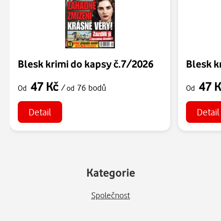
Blesk krimi do kapsy č.7/2026
Blesk k
47 Kč
47 
/
76 bodů
Od
od
Od
Detail
Detail
Kategorie
Společnost