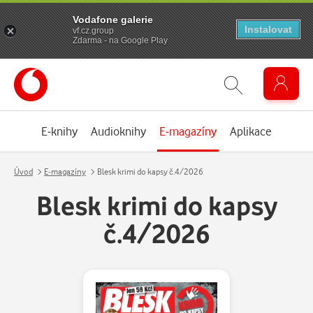
Vodafone galerie
Instalovat
vf.cz.group
Zdarma - na Google Play
E-knihy
Audioknihy
E-magazíny
Aplikace
Úvod
E-magazíny
Blesk krimi do kapsy č.4/2026
Blesk krimi do kapsy
č.4/2026