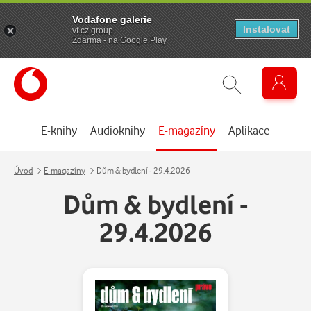
Vodafone galerie
Instalovat
vf.cz.group
Zdarma - na Google Play
E-knihy
Audioknihy
E-magazíny
Aplikace
Úvod
E-magazíny
Dům & bydlení - 29.4.2026
Dům & bydlení -
29.4.2026