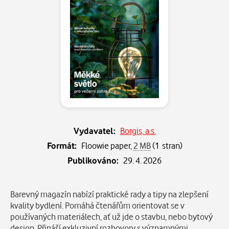
Vydavatel:
Borgis, a.s.
Formát:
Floowie paper,
2 MB
(1 stran)
Publikováno:
29. 4. 2026
Popis
Barevný magazín nabízí praktické rady a tipy na zlepšení
kvality bydlení. Pomáhá čtenářům orientovat se v
používaných materiálech, ať už jde o stavbu, nebo bytový
design. Přináší exkluzivní rozhovory s významnými