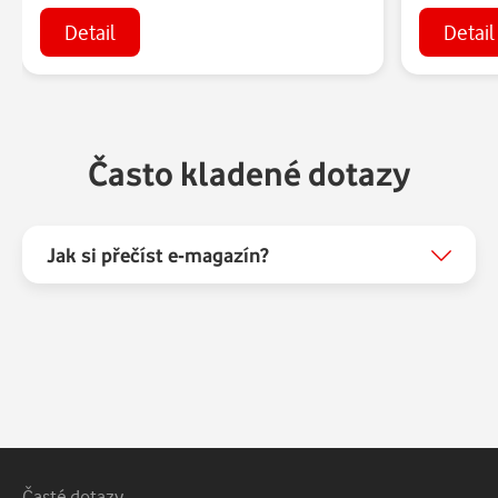
Detail
Detail
Často kladené dotazy
Jak si přečíst e-magazín?
Vedlejší navigace
Časté dotazy