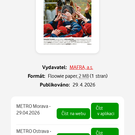
Vydavatel:
MAFRA, a.s.
Formát:
Floowie paper,
2 MB
(1 stran)
Publikováno:
29. 4. 2026
METRO Morava -
Číst
29.04.2026
Číst
na webu
v aplikaci
METRO Ostrava -
Číst