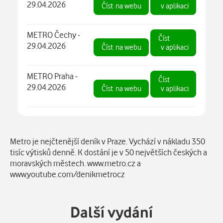
29.04.2026
Číst
na webu
v aplikaci
METRO Čechy -
Číst
29.04.2026
Číst
na webu
v aplikaci
METRO Praha -
Číst
29.04.2026
Číst
na webu
v aplikaci
Popis
Metro je nejčtenější deník v Praze. Vychází v nákladu 350
tisíc výtisků denně. K dostání je v 50 největších českých a
moravských městech. www.metro.cz a
www.youtube.com/denikmetrocz
Další vydání