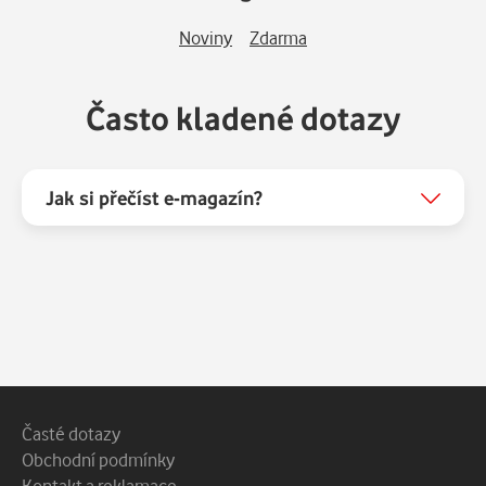
Noviny
Zdarma
Často kladené dotazy
Jak si přečíst e-magazín?
Patička webu
Vedlejší navigace
Časté dotazy
Obchodní podmínky
Kontakt a reklamace