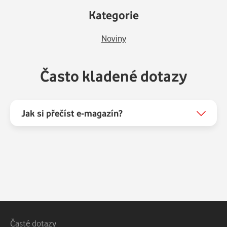
Kategorie
Noviny
Často kladené dotazy
Jak si přečíst e-magazín?
Patička webu
Vedlejší navigace
Časté dotazy