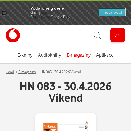
Vodafone galerie
Instalovat
vf.cz.group
Zdarma - na Google Play
E-knihy
Audioknihy
E-magazíny
Aplikace
Úvod
E-magazíny
HN 083 - 30.4.2026 Víkend
HN 083 - 30.4.2026
Víkend