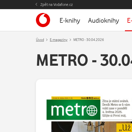
Zpět na Vodafone.cz
E-knihy
Audioknihy
E
Úvod
E-magazíny
METRO - 30.04.2026
METRO - 30.0