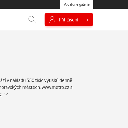
Vodafone galerie
Přihlášení
ází v nákladu 350 tisíc výtisků denně.
a moravských městech. www.metro.cz a
e