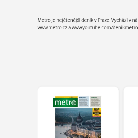
Popis
Metro je nejčtenější deník v Praze. Vychází v n
www.metro.cz a www.youtube.com/denikmetr