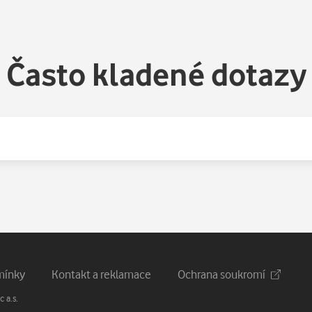
Často kladené dotazy
mínky
Kontakt a reklamace
Ochrana soukromí
 a.s.