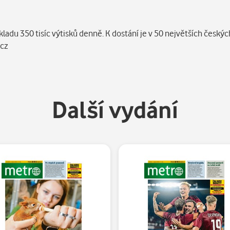
ákladu 350 tisíc výtisků denně. K dostání je v 50 největších česk
ocz
Další vydání