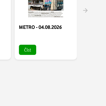
METRO - 04.08.2026
METRO - 
Číst
Číst