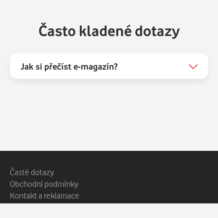
Často kladené dotazy
Jak si přečíst e-magazín?
Patička webu
Vedlejší navigace
Časté dotazy
Obchodní podmínky
Kontakt a reklamace
Ochrana soukromí