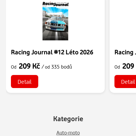
Racing Journal #12 Léto 2026
Racing 
209 Kč
209
/
335 bodů
Od
od
Od
Detail
Detail
Kategorie
Auto-moto