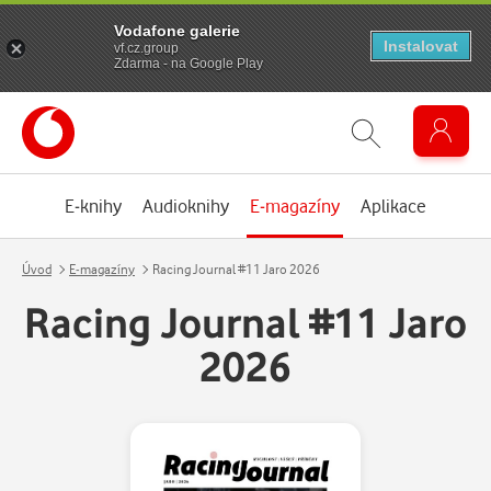
Vodafone galerie
Instalovat
vf.cz.group
Zdarma - na Google Play
E-knihy
Audioknihy
E-magazíny
Aplikace
Úvod
E-magazíny
Racing Journal #11 Jaro 2026
Racing Journal #11 Jaro
2026