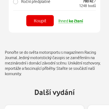
Roční předplatné
780 Kč
/
1248 bodů
Koupit
Ihned
ke čtení
Číst
v aplikaci
Popis
Ponořte se do světa motorsportu s magazínem Racing
Journal. Jediný motoristický časopis se zaměřením na
mezinárodní i domácí závodní scénu. Unikátní rozhovory,
reportáže a fascinující příběhy. Staňte se součástí naší
komunity.
Další vydání