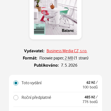
Vydavatel:
Business Media CZ, s.r.o.
Formát:
Floowie paper,
2 MB
(1 stran)
Publikováno:
7. 5. 2026
Toto vydání
62 Kč
/
100 bodů
Roční předplatné
485 Kč
/
776 bodů