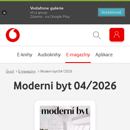
Vodafone galerie
Instalovat
vf.cz.group
Zdarma - na Google Play
E-knihy
Audioknihy
E-magazíny
Aplikace
Úvod
E-magazíny
Moderni byt 04/2026
Moderni byt 04/2026