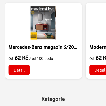
Mercedes-Benz magazín 6/2026
Modern
62 Kč
62 
/
100 bodů
Od
od
Od
Detail
Detail
Kategorie