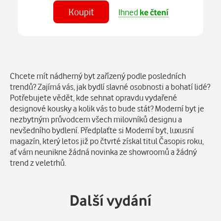
Koupit
Ihned
ke čtení
Číst
v aplikaci
Popis
Chcete mít nádherný byt zařízený podle posledních
trendů? Zajímá vás, jak bydlí slavné osobnosti a bohatí lidé?
Potřebujete vědět, kde sehnat opravdu vydařené
designové kousky a kolik vás to bude stát? Moderní byt je
nezbytným průvodcem všech milovníků designu a
nevšedního bydlení. Předplaťte si Moderní byt, luxusní
magazín, který letos již po čtvrté získal titul Časopis roku,
ať vám neunikne žádná novinka ze showroomů a žádný
trend z veletrhů.
Další vydání