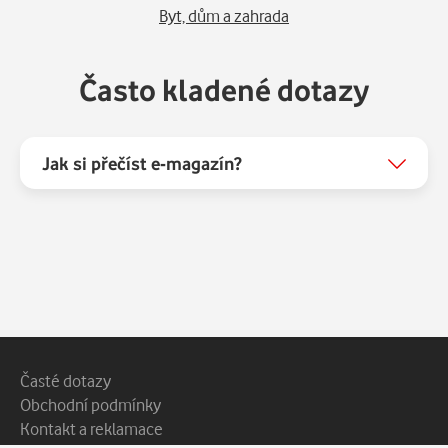
Byt, dům a zahrada
Často kladené dotazy
Jak si přečíst e-magazín?
Patička webu
Vedlejší navigace
Časté dotazy
Obchodní podmínky
Kontakt a reklamace